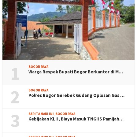
1
BOGOR RAYA
Warga Respek Bupati Bogor Berkantor di M…
2
BOGOR RAYA
Polres Bogor Gerebek Gudang Oplosan Gas …
3
BERITA HARI INI
,
BOGOR RAYA
Kebijakan KLH, Biaya Masuk TNGHS Pamijah…