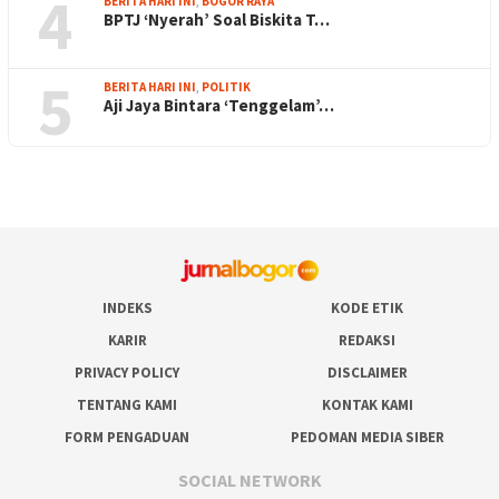
4
BERITA HARI INI
,
BOGOR RAYA
BPTJ ‘Nyerah’ Soal Biskita T…
5
BERITA HARI INI
,
POLITIK
Aji Jaya Bintara ‘Tenggelam’…
INDEKS
KODE ETIK
KARIR
REDAKSI
PRIVACY POLICY
DISCLAIMER
TENTANG KAMI
KONTAK KAMI
FORM PENGADUAN
PEDOMAN MEDIA SIBER
SOCIAL NETWORK