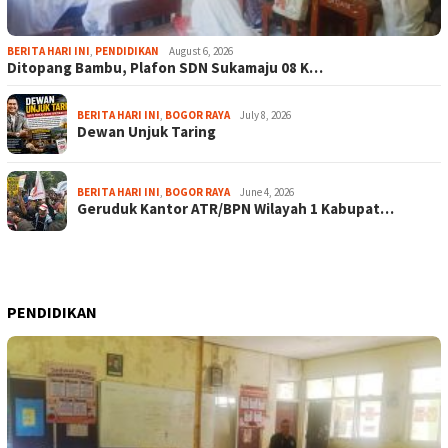
BERITA HARI INI
,
PENDIDIKAN
August 6, 2026
Ditopang Bambu, Plafon SDN Sukamaju 08 K…
BERITA HARI INI
,
BOGOR RAYA
July 8, 2026
Dewan Unjuk Taring
BERITA HARI INI
,
BOGOR RAYA
June 4, 2026
Geruduk Kantor ATR/BPN Wilayah 1 Kabupat…
PENDIDIKAN