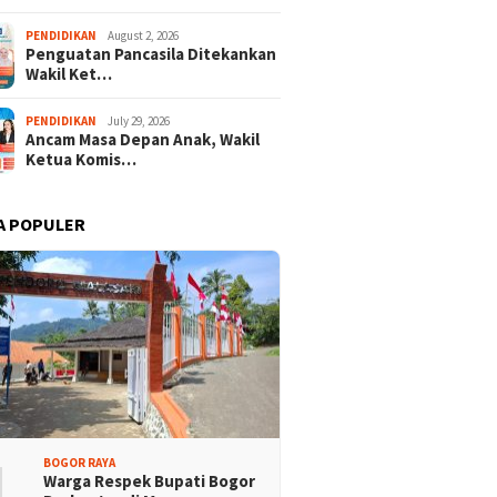
PENDIDIKAN
August 2, 2026
Penguatan Pancasila Ditekankan
ra Merah Putih
Ketua KONI Apresiasi Atlet
Wakil Ket…
sa Terbentang Megah
Panjat Tebing Terlibat
dion Pakansari
Pengibaran Merah Putih
Raksasa
PENDIDIKAN
July 29, 2026
Ancam Masa Depan Anak, Wakil
Ketua Komis…
A POPULER
1
BOGOR RAYA
Warga Respek Bupati Bogor