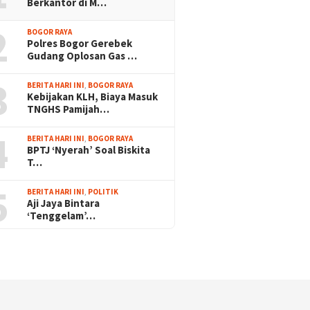
Berkantor di M…
2
BOGOR RAYA
Polres Bogor Gerebek
Gudang Oplosan Gas …
3
BERITA HARI INI
,
BOGOR RAYA
Kebijakan KLH, Biaya Masuk
TNGHS Pamijah…
4
BERITA HARI INI
,
BOGOR RAYA
BPTJ ‘Nyerah’ Soal Biskita
T…
5
BERITA HARI INI
,
POLITIK
Aji Jaya Bintara
‘Tenggelam’…