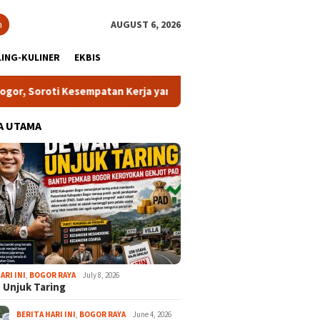
h
AUGUST 6, 2026
ING-KULINER
EKBIS
roti Kesempatan Kerja yang Setara
13 Kelurahan Turunkan
A UTAMA
ARI INI
,
BOGOR RAYA
July 8, 2026
 Unjuk Taring
BERITA HARI INI
,
BOGOR RAYA
June 4, 2026