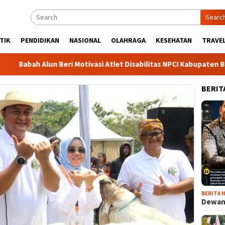
Searc
TIK
PENDIDIKAN
NASIONAL
OLAHRAGA
KESEHATAN
TRAVEL
h Alun Beri Motivasi Atlet Disabilitas NPCI Kabupaten Bogor, So
BERIT
BERITA H
Dewan