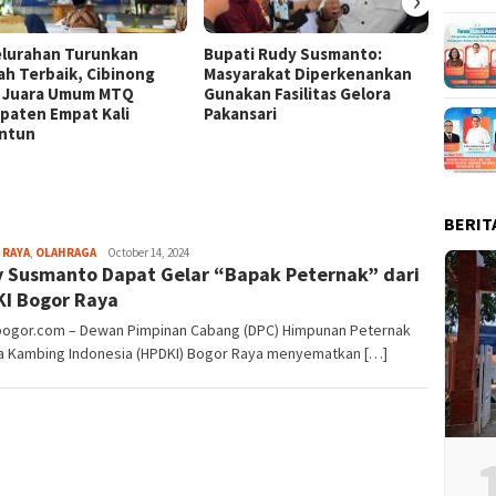
elurahan Turunkan
Bupati Rudy Susmanto:
Bende
lah Terbaik, Cibinong
Masyarakat Diperkenankan
Raksa
k Juara Umum MTQ
Gunakan Fasilitas Gelora
di Sta
paten Empat Kali
Pakansari
ntun
BERIT
Aga
 RAYA
,
OLAHRAGA
October 14, 2024
 Susmanto Dapat Gelar “Bapak Peternak” dari
Alamanda
I Bogor Raya
lbogor.com – Dewan Pimpinan Cabang (DPC) Himpunan Peternak
 Kambing Indonesia (HPDKI) Bogor Raya menyematkan […]