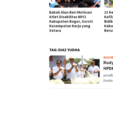
Babah Alun Beri Motivasi
13 K
Atlet Disabilitas NPCI
Kafi
Kabupaten Bogor, Soroti
Bidi
Kesempatan Kerja yang
Kabu
Setara
Beru
TAG:
DIAZ YUDHA
BOGOR
Rudy
HPDK
jurna
Domba