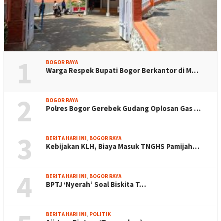
1
BOGOR RAYA
Warga Respek Bupati Bogor Berkantor di M…
2
BOGOR RAYA
Polres Bogor Gerebek Gudang Oplosan Gas …
3
BERITA HARI INI
,
BOGOR RAYA
Kebijakan KLH, Biaya Masuk TNGHS Pamijah…
4
BERITA HARI INI
,
BOGOR RAYA
BPTJ ‘Nyerah’ Soal Biskita T…
BERITA HARI INI
,
POLITIK