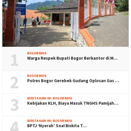
1
BOGOR RAYA
Warga Respek Bupati Bogor Berkantor di M…
2
BOGOR RAYA
Polres Bogor Gerebek Gudang Oplosan Gas …
3
BERITA HARI INI
,
BOGOR RAYA
Kebijakan KLH, Biaya Masuk TNGHS Pamijah…
4
BERITA HARI INI
,
BOGOR RAYA
BPTJ ‘Nyerah’ Soal Biskita T…