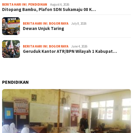
BERITA HARI INI
,
PENDIDIKAN
August 6, 2026
Ditopang Bambu, Plafon SDN Sukamaju 08 K…
BERITA HARI INI
,
BOGOR RAYA
July 8, 2026
Dewan Unjuk Taring
BERITA HARI INI
,
BOGOR RAYA
June 4, 2026
Geruduk Kantor ATR/BPN Wilayah 1 Kabupat…
PENDIDIKAN