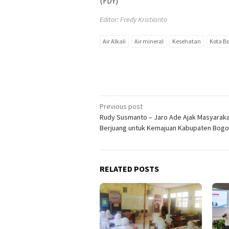
(FDY)
Editor: Fredy Kristianto
Air Alkali
Air mineral
Kesehatan
Kota B
Post
Previous post
Rudy Susmanto – Jaro Ade Ajak Masyarak
navigation
Berjuang untuk Kemajuan Kabupaten Bogo
RELATED POSTS