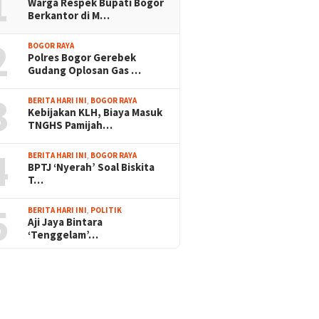
1
Warga Respek Bupati Bogor
Berkantor di M…
2
BOGOR RAYA
Polres Bogor Gerebek
Gudang Oplosan Gas …
3
BERITA HARI INI
,
BOGOR RAYA
Kebijakan KLH, Biaya Masuk
TNGHS Pamijah…
4
BERITA HARI INI
,
BOGOR RAYA
BPTJ ‘Nyerah’ Soal Biskita
T…
5
BERITA HARI INI
,
POLITIK
Aji Jaya Bintara
‘Tenggelam’…