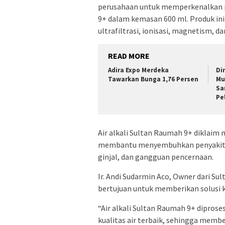
perusahaan untuk memperkenalkan pr
9+ dalam kemasan 600 ml. Produk in
ultrafiltrasi, ionisasi, magnetism, da
READ MORE
Adira Expo Merdeka
Di
Tawarkan Bunga 1,76 Persen
Mu
Sa
Pe
Air alkali Sultan Raumah 9+ diklaim
membantu menyembuhkan penyakit kro
ginjal, dan gangguan pencernaan.
Ir. Andi Sudarmin Aco, Owner dari S
bertujuan untuk memberikan solusi 
“Air alkali Sultan Raumah 9+ dipr
kualitas air terbaik, sehingga memb