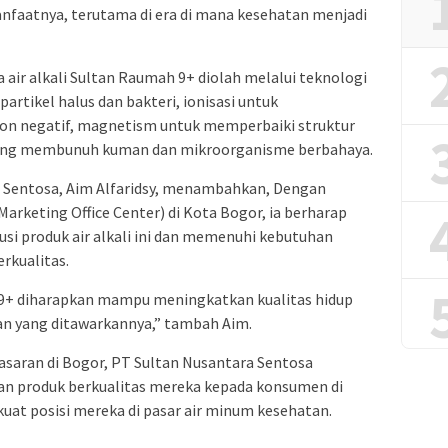
faatnya, terutama di era di mana kesehatan menjadi
 air alkali Sultan Raumah 9+ diolah melalui teknologi
artikel halus dan bakteri, ionisasi untuk
n negatif, magnetism untuk memperbaiki struktur
et yang membunuh kuman dan mikroorganisme berbahaya.
 Sentosa, Aim Alfaridsy, menambahkan, Dengan
arketing Office Center) di Kota Bogor, ia berharap
si produk air alkali ini dan memenuhi kebutuhan
rkualitas.
h 9+ diharapkan mampu meningkatkan kualitas hidup
n yang ditawarkannya,” tambah Aim.
saran di Bogor, PT Sultan Nusantara Sentosa
an produk berkualitas mereka kepada konsumen di
uat posisi mereka di pasar air minum kesehatan.