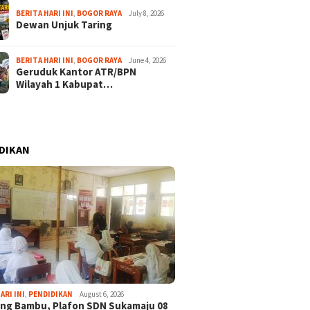
BERITA HARI INI
,
BOGOR RAYA
July 8, 2026
Dewan Unjuk Taring
BERITA HARI INI
,
BOGOR RAYA
June 4, 2026
Geruduk Kantor ATR/BPN
Wilayah 1 Kabupat…
DIKAN
ARI INI
,
PENDIDIKAN
August 6, 2026
ng Bambu, Plafon SDN Sukamaju 08