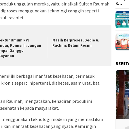
K…
oduk unggulan mereka, yaitu air alkali Sultan Raumah
i diproses menggunakan teknologi canggih seperti
n ultraviolet.
rektur Umum PPJ
Masih Berproses, Dedie A.
ndur, Komisi II: Jangan
Rachim: Belum Resmi
mpai Ganggu
layanan
BERIT
 memiliki berbagai manfaat kesehatan, termasuk
nis seperti hipertensi, diabetes, asam urat, bat
ultan Raumah, mengatakan, kehadiran produk ini
kesehatan kepada masyarakat.
oses menggunakan teknologi modern yang memastikan
erikan manfaat kesehatan yang nyata. Kami ingin