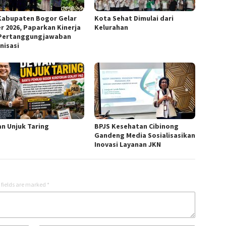
Kabupaten Bogor Gelar
Kota Sehat Dimulai dari
r 2026, Paparkan Kinerja
Kelurahan
Pertanggungjawaban
nisasi
n Unjuk Taring
BPJS Kesehatan Cibinong
Gandeng Media Sosialisasikan
Inovasi Layanan JKN
 fields are marked
*