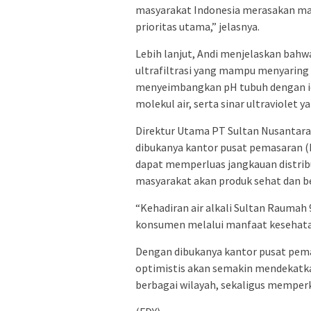
masyarakat Indonesia merasakan man
prioritas utama,” jelasnya.
Lebih lanjut, Andi menjelaskan bahwa
ultrafiltrasi yang mampu menyaring p
menyeimbangkan pH tubuh dengan io
molekul air, serta sinar ultraviol
Direktur Utama PT Sultan Nusantara
dibukanya kantor pusat pemasaran (M
dapat memperluas jangkauan distribu
masyarakat akan produk sehat dan be
“Kehadiran air alkali Sultan Rauma
konsumen melalui manfaat kesehata
Dengan dibukanya kantor pusat pema
optimistis akan semakin mendekatk
berbagai wilayah, sekaligus memperk