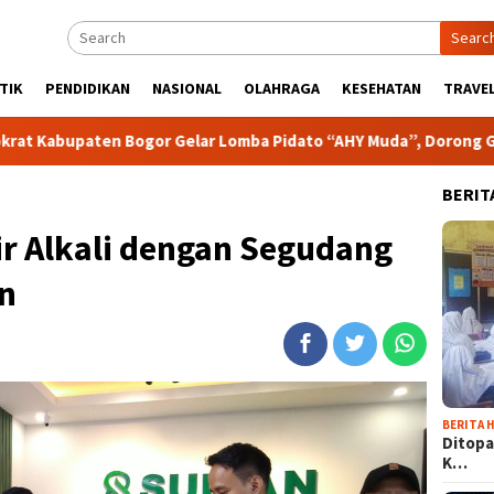
Searc
TIK
PENDIDIKAN
NASIONAL
OLAHRAGA
KESEHATAN
TRAVEL
Bogor Gelar Lomba Pidato “AHY Muda”, Dorong Generasi Muda Be
BERIT
r Alkali dengan Segudang
n
BERITA H
Ditopa
K…