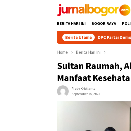
Skip
to
content
BERITA HARI INI
BOGOR RAYA
POLI
DPC Partai Demokrat Kabupaten 
Berita Utama
Home
Berita Hari Ini
Sultan Raumah, Ai
Manfaat Kesehata
Fredy Kristianto
September 15, 2024