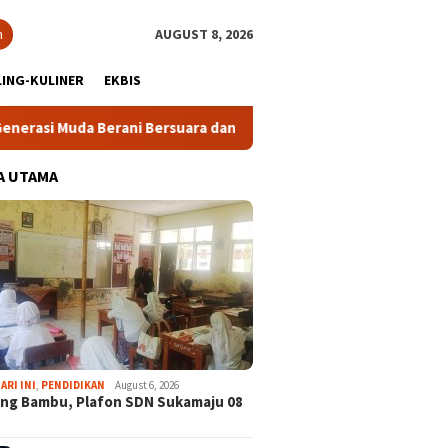
h
AUGUST 8, 2026
ING-KULINER
EKBIS
rani Bersuara dan Merawat Demokrasi
Lomba Rakyat Dem
A UTAMA
ARI INI
,
PENDIDIKAN
August 6, 2026
ng Bambu, Plafon SDN Sukamaju 08