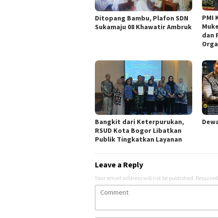
PMI 
Ditopang Bambu, Plafon SDN
Muke
Sukamaju 08 Khawatir Ambruk
dan 
Orga
Bangkit dari Keterpurukan,
Dewa
RSUD Kota Bogor Libatkan
Publik Tingkatkan Layanan
Leave a Reply
Your email address will not be published.
Required