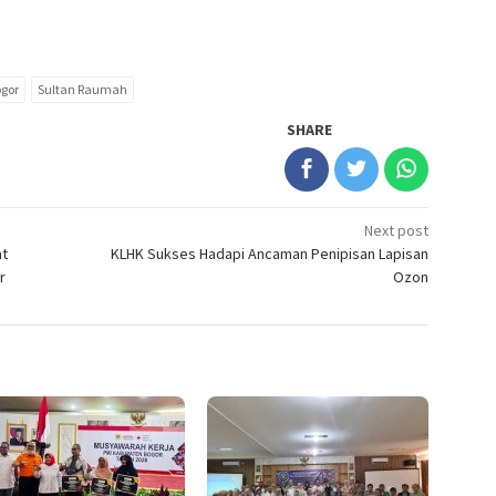
ogor
Sultan Raumah
SHARE
Next post
at
KLHK Sukses Hadapi Ancaman Penipisan Lapisan
r
Ozon