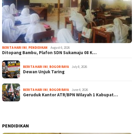
BERITA HARI INI
,
PENDIDIKAN
August 6, 2026
Ditopang Bambu, Plafon SDN Sukamaju 08 K…
BERITA HARI INI
,
BOGOR RAYA
July 8, 2026
Dewan Unjuk Taring
BERITA HARI INI
,
BOGOR RAYA
June 4, 2026
Geruduk Kantor ATR/BPN Wilayah 1 Kabupat…
PENDIDIKAN