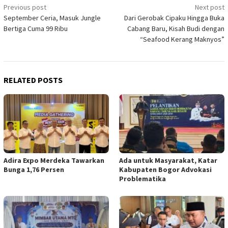
Post
Previous post
Next post
September Ceria, Masuk Jungle
Dari Gerobak Cipaku Hingga Buka
navigation
Bertiga Cuma 99 Ribu
Cabang Baru, Kisah Budi dengan
“Seafood Kerang Maknyos”
RELATED POSTS
Adira Expo Merdeka Tawarkan
Ada untuk Masyarakat, Katar
Bunga 1,76 Persen
Kabupaten Bogor Advokasi
Problematika