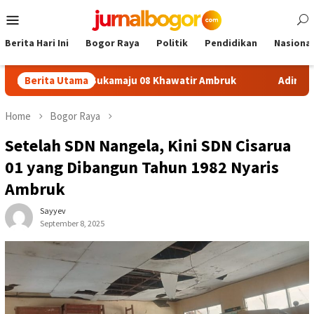
Skip
Mobile
to
Menu
content
Berita Hari Ini
Bogor Raya
Politik
Pendidikan
Nasional
afon SDN Sukamaju 08 Khawatir Ambruk
Berita Utama
Adira Expo Merd
Home
Bogor Raya
Setelah SDN Nangela, Kini SDN Cisarua
01 yang Dibangun Tahun 1982 Nyaris
Ambruk
Sayyev
September 8, 2025