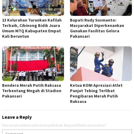
13 Kelurahan Turunkan Kafilah
Bupati Rudy Susmanto:
Terbaik, Cibinong Bidik Juara
Masyarakat Diperkenankan
Umum MTQ Kabupaten Empat
Gunakan Fasilitas Gelora
Kali Beruntun
Pakansari
Bendera Merah Putih Raksasa
Ketua KONI Apresiasi Atlet
Terbentang Megah di Stadion
Panjat Tebing Terlibat
Pakansari
Pengibaran Merah Putih
Raksasa
Leave a Reply
Your email address will not be published.
Required fields are marked
*