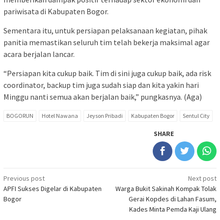
pariwisata di Kabupaten Bogor.
Sementara itu, untuk persiapan pelaksanaan kegiatan, pihak
panitia memastikan seluruh tim telah bekerja maksimal agar
acara berjalan lancar.
“Persiapan kita cukup baik. Tim di sini juga cukup baik, ada risk
coordinator, backup tim juga sudah siap dan kita yakin hari
Minggu nanti semua akan berjalan baik,” pungkasnya. (Aga)
BOGORUN
Hotel Nawana
Jeyson Pribadi
Kabupaten Bogor
Sentul City
SHARE
Post
Previous post
Next post
APFI Sukses Digelar di Kabupaten
Warga Bukit Sakinah Kompak Tolak
navigation
Bogor
Gerai Kopdes di Lahan Fasum,
Kades Minta Pemda Kaji Ulang