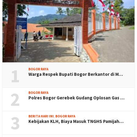
1
BOGOR RAYA
Warga Respek Bupati Bogor Berkantor di M…
2
BOGOR RAYA
Polres Bogor Gerebek Gudang Oplosan Gas …
3
BERITA HARI INI
,
BOGOR RAYA
Kebijakan KLH, Biaya Masuk TNGHS Pamijah…