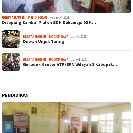
BERITA HARI INI
,
PENDIDIKAN
August 6, 2026
Ditopang Bambu, Plafon SDN Sukamaju 08 K…
BERITA HARI INI
,
BOGOR RAYA
July 8, 2026
Dewan Unjuk Taring
BERITA HARI INI
,
BOGOR RAYA
June 4, 2026
Geruduk Kantor ATR/BPN Wilayah 1 Kabupat…
PENDIDIKAN