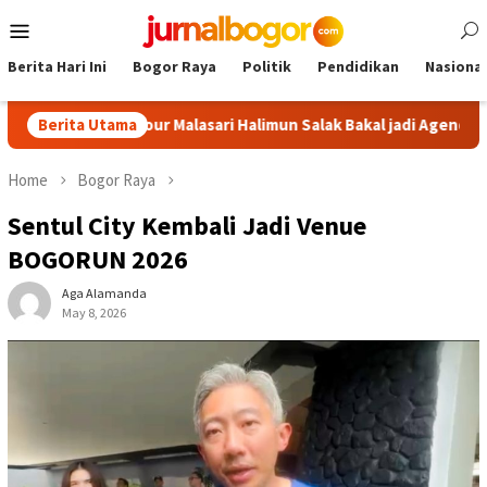
Skip
Mobile
to
Menu
content
Berita Hari Ini
Bogor Raya
Politik
Pendidikan
Nasional
gor: Tour Malasari Halimun Salak Bakal jadi Agenda Tahunan
Berita Utama
Home
Bogor Raya
Sentul City Kembali Jadi Venue
BOGORUN 2026
Aga Alamanda
May 8, 2026