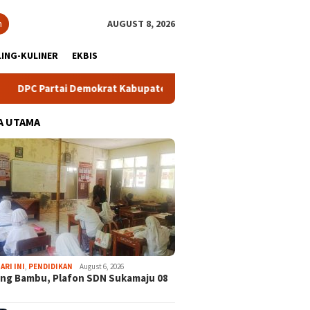
h
AUGUST 8, 2026
ING-KULINER
EKBIS
rtai Demokrat Kabupaten Bogor Gelar Lomba Pidato “AHY Muda”,
A UTAMA
ARI INI
,
PENDIDIKAN
August 6, 2026
ng Bambu, Plafon SDN Sukamaju 08