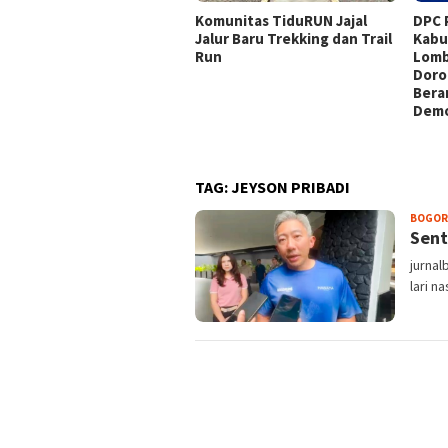
Komunitas TiduRUN Jajal
DPC 
Jalur Baru Trekking dan Trail
Kabu
Run
Lomb
Doro
Bera
Demo
TAG:
JEYSON PRIBADI
BOGOR
Sent
jurnal
lari n