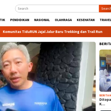
Searc
TIK
PENDIDIKAN
NASIONAL
OLAHRAGA
KESEHATAN
TRAVEL
 TiduRUN Jajal Jalur Baru Trekking dan Trail Run
DPC Pa
BERIT
BERITA H
Ditopa
K…