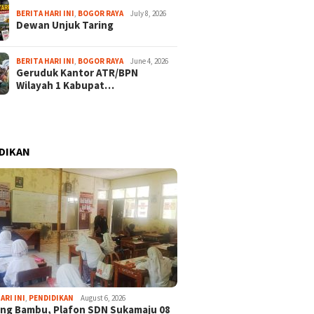
BERITA HARI INI
,
BOGOR RAYA
July 8, 2026
Dewan Unjuk Taring
BERITA HARI INI
,
BOGOR RAYA
June 4, 2026
Geruduk Kantor ATR/BPN
Wilayah 1 Kabupat…
DIKAN
ARI INI
,
PENDIDIKAN
August 6, 2026
ng Bambu, Plafon SDN Sukamaju 08