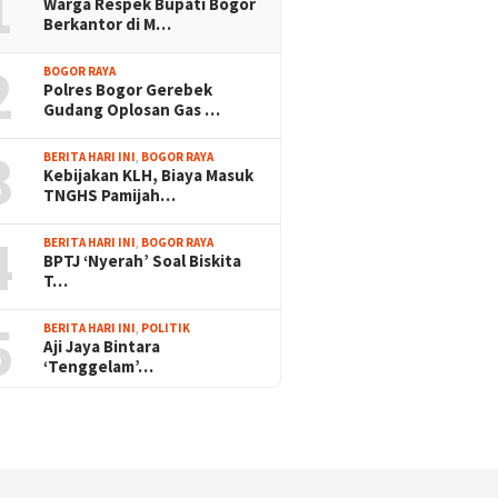
1
Warga Respek Bupati Bogor
Berkantor di M…
2
BOGOR RAYA
Polres Bogor Gerebek
Gudang Oplosan Gas …
3
BERITA HARI INI
,
BOGOR RAYA
Kebijakan KLH, Biaya Masuk
TNGHS Pamijah…
4
BERITA HARI INI
,
BOGOR RAYA
BPTJ ‘Nyerah’ Soal Biskita
T…
5
BERITA HARI INI
,
POLITIK
Aji Jaya Bintara
‘Tenggelam’…