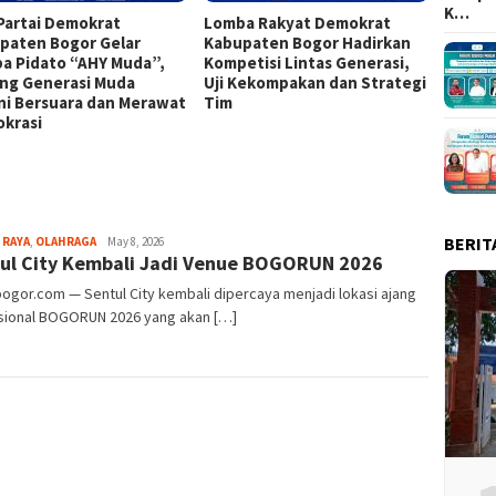
K…
Partai Demokrat
Lomba Rakyat Demokrat
Keren!
paten Bogor Gelar
Kabupaten Bogor Hadirkan
Kabup
a Pidato “AHY Muda”,
Kompetisi Lintas Generasi,
Top 15
ng Generasi Muda
Uji Kekompakan dan Strategi
ni Bersuara dan Merawat
Tim
krasi
BERIT
Aga
 RAYA
,
OLAHRAGA
May 8, 2026
ul City Kembali Jadi Venue BOGORUN 2026
Alamanda
bogor.com — Sentul City kembali dipercaya menjadi lokasi ajang
asional BOGORUN 2026 yang akan […]