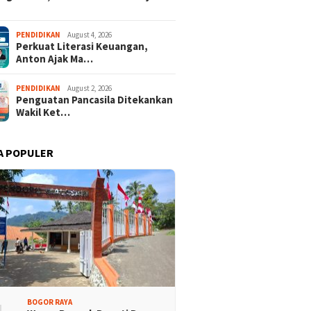
 Dua Desa Wisata
437 Rider dari 18 Provinsi
aten Bogor Tembus
Ramaikan Bupati Cup 2026
PENDIDIKAN
August 4, 2026
 Jawa Barat
Tour Malasari Halimun Salak
Perkuat Literasi Keuangan,
Anton Ajak Ma…
PENDIDIKAN
August 2, 2026
Penguatan Pancasila Ditekankan
Wakil Ket…
A POPULER
BOGOR RAYA