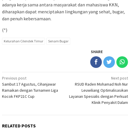
adanya kerja sama antara masyarakat dan mahasiswa KKN,
diharapkan dapat menciptakan lingkungan yang sehat, bugar,
dan penuh kebersamaan.
(*)
Kelurahan Cilendek Timur
Senam Bugar
SHARE
Post
Previous post
Next post
Sambut 17 Agustus, Cihanjawar
RSUD Raden Mohamad Noh Nur
navigation
Ramaikan dengan Turnamen Liga
Leuwiliang Optimalisasikan
Kocok FKP21C Cup
Layanan Spesialis dengan Perkuat
Klinik Penyakit Dalam
RELATED POSTS