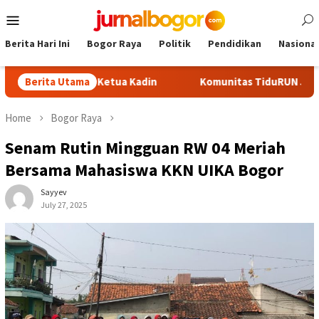
Skip
Mobile
to
Menu
content
Berita Hari Ini
Bogor Raya
Politik
Pendidikan
Nasional
di Calon Ketua Kadin
Berita Utama
Komunitas TiduRUN Jajal Jalur Baru
Home
Bogor Raya
Senam Rutin Mingguan RW 04 Meriah
Bersama Mahasiswa KKN UIKA Bogor
Sayyev
July 27, 2025