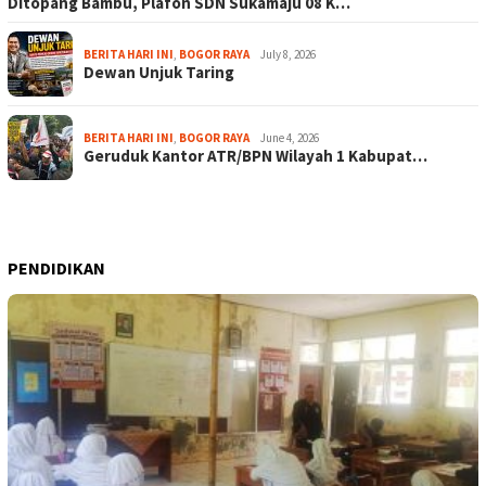
Ditopang Bambu, Plafon SDN Sukamaju 08 K…
BERITA HARI INI
,
BOGOR RAYA
July 8, 2026
Dewan Unjuk Taring
BERITA HARI INI
,
BOGOR RAYA
June 4, 2026
Geruduk Kantor ATR/BPN Wilayah 1 Kabupat…
PENDIDIKAN