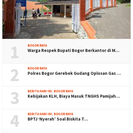
1
BOGOR RAYA
Warga Respek Bupati Bogor Berkantor di M…
2
BOGOR RAYA
Polres Bogor Gerebek Gudang Oplosan Gas …
3
BERITA HARI INI
,
BOGOR RAYA
Kebijakan KLH, Biaya Masuk TNGHS Pamijah…
4
BERITA HARI INI
,
BOGOR RAYA
BPTJ ‘Nyerah’ Soal Biskita T…