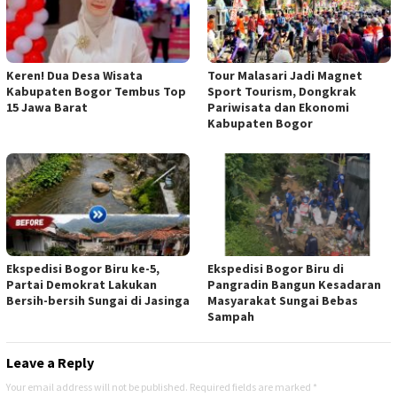
Keren! Dua Desa Wisata
Tour Malasari Jadi Magnet
Kabupaten Bogor Tembus Top
Sport Tourism, Dongkrak
15 Jawa Barat
Pariwisata dan Ekonomi
Kabupaten Bogor
Ekspedisi Bogor Biru ke-5,
Ekspedisi Bogor Biru di
Partai Demokrat Lakukan
Pangradin Bangun Kesadaran
Bersih-bersih Sungai di Jasinga
Masyarakat Sungai Bebas
Sampah
Leave a Reply
Your email address will not be published.
Required fields are marked
*