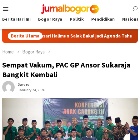
Skip
Mobile
to
Menu
content
Berita Hari Ini
Bogor Raya
Politik
Pendidikan
Nasional
our Malasari Halimun Salak Bakal jadi Agenda Tahunan
Berita Utama
Gab
Home
Bogor Raya
Sempat Vakum, PAC GP Ansor Sukaraja
Bangkit Kembali
Sayyev
January 24, 2026