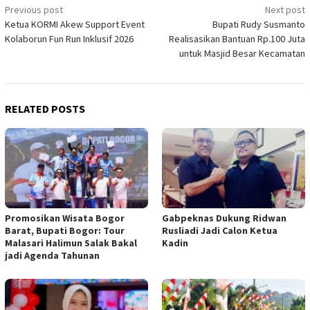
Post
Previous post
Next post
Ketua KORMI Akew Support Event
Bupati Rudy Susmanto
navigation
Kolaborun Fun Run Inklusif 2026
Realisasikan Bantuan Rp.100 Juta
untuk Masjid Besar Kecamatan
RELATED POSTS
Promosikan Wisata Bogor
Gabpeknas Dukung Ridwan
Barat, Bupati Bogor: Tour
Rusliadi Jadi Calon Ketua
Malasari Halimun Salak Bakal
Kadin
jadi Agenda Tahunan