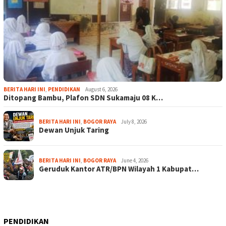
BERITA HARI INI
,
PENDIDIKAN
August 6, 2026
Ditopang Bambu, Plafon SDN Sukamaju 08 K…
BERITA HARI INI
,
BOGOR RAYA
July 8, 2026
Dewan Unjuk Taring
BERITA HARI INI
,
BOGOR RAYA
June 4, 2026
Geruduk Kantor ATR/BPN Wilayah 1 Kabupat…
PENDIDIKAN