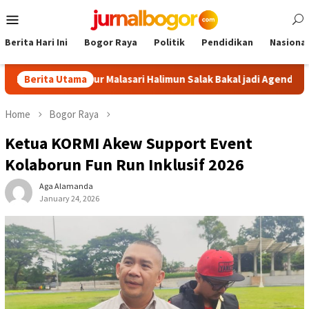
Skip
Mobile
to
Menu
content
Berita Hari Ini
Bogor Raya
Politik
Pendidikan
Nasional
gor: Tour Malasari Halimun Salak Bakal jadi Agenda Tahunan
Berita Utama
Home
Bogor Raya
Ketua KORMI Akew Support Event
Kolaborun Fun Run Inklusif 2026
Aga Alamanda
January 24, 2026