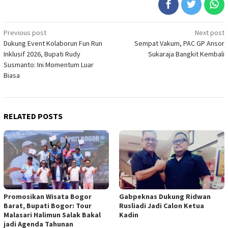
Post
Previous post
Next post
Dukung Event Kolaborun Fun Run
Sempat Vakum, PAC GP Ansor
navigation
Inklusif 2026, Bupati Rudy
Sukaraja Bangkit Kembali
Susmanto: Ini Momentum Luar
Biasa
RELATED POSTS
Promosikan Wisata Bogor
Gabpeknas Dukung Ridwan
Barat, Bupati Bogor: Tour
Rusliadi Jadi Calon Ketua
Malasari Halimun Salak Bakal
Kadin
jadi Agenda Tahunan