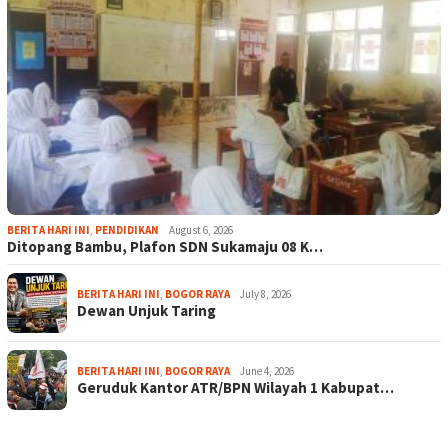
BERITA HARI INI
,
PENDIDIKAN
August 6, 2026
Ditopang Bambu, Plafon SDN Sukamaju 08 K…
BERITA HARI INI
,
BOGOR RAYA
July 8, 2026
Dewan Unjuk Taring
BERITA HARI INI
,
BOGOR RAYA
June 4, 2026
Geruduk Kantor ATR/BPN Wilayah 1 Kabupat…