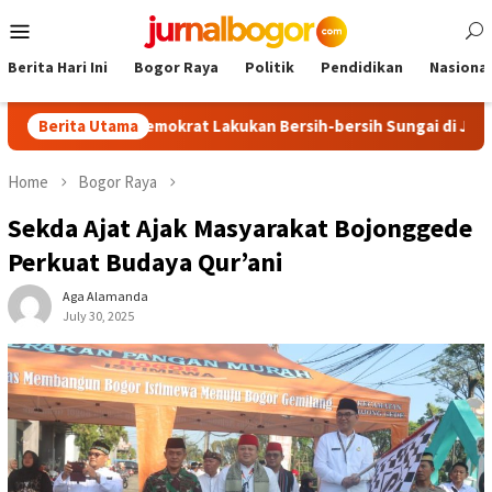
Skip
Mobile
to
Menu
content
Berita Hari Ini
Bogor Raya
Politik
Pendidikan
Nasional
 Partai Demokrat Lakukan Bersih-bersih Sungai di Jasinga
Berita Utama
Home
Bogor Raya
Sekda Ajat Ajak Masyarakat Bojonggede
Perkuat Budaya Qur’ani
Aga Alamanda
July 30, 2025