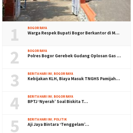
1
BOGOR RAYA
Warga Respek Bupati Bogor Berkantor di M…
2
BOGOR RAYA
Polres Bogor Gerebek Gudang Oplosan Gas …
3
BERITA HARI INI
,
BOGOR RAYA
Kebijakan KLH, Biaya Masuk TNGHS Pamijah…
4
BERITA HARI INI
,
BOGOR RAYA
BPTJ ‘Nyerah’ Soal Biskita T…
5
BERITA HARI INI
,
POLITIK
Aji Jaya Bintara ‘Tenggelam’…