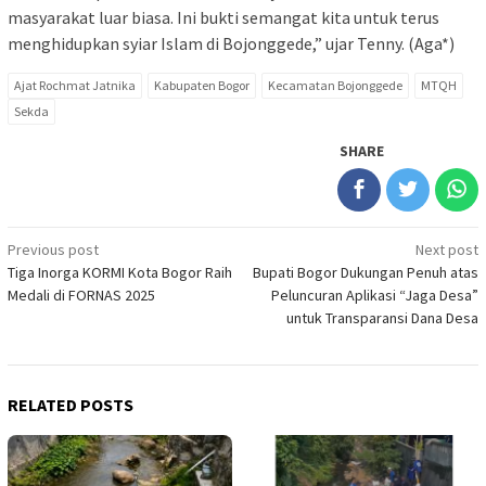
masyarakat luar biasa. Ini bukti semangat kita untuk terus
menghidupkan syiar Islam di Bojonggede,” ujar Tenny. (Aga*)
Ajat Rochmat Jatnika
Kabupaten Bogor
Kecamatan Bojonggede
MTQH
Sekda
SHARE
Post
Previous post
Next post
Tiga Inorga KORMI Kota Bogor Raih
Bupati Bogor Dukungan Penuh atas
navigation
Medali di FORNAS 2025
Peluncuran Aplikasi “Jaga Desa”
untuk Transparansi Dana Desa
RELATED POSTS