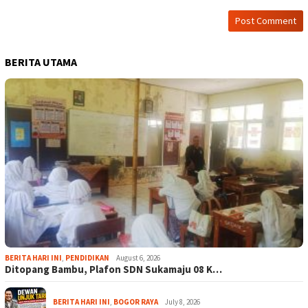
BERITA UTAMA
BERITA HARI INI
,
PENDIDIKAN
August 6, 2026
Ditopang Bambu, Plafon SDN Sukamaju 08 K…
BERITA HARI INI
,
BOGOR RAYA
July 8, 2026