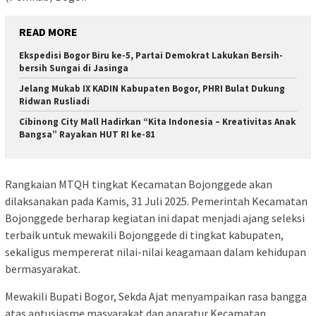
READ MORE
Ekspedisi Bogor Biru ke-5, Partai Demokrat Lakukan Bersih-
bersih Sungai di Jasinga
Jelang Mukab IX KADIN Kabupaten Bogor, PHRI Bulat Dukung
Ridwan Rusliadi
Cibinong City Mall Hadirkan “Kita Indonesia – Kreativitas Anak
Bangsa” Rayakan HUT RI ke-81
Rangkaian MTQH tingkat Kecamatan Bojonggede akan
dilaksanakan pada Kamis, 31 Juli 2025. Pemerintah Kecamatan
Bojonggede berharap kegiatan ini dapat menjadi ajang seleksi
terbaik untuk mewakili Bojonggede di tingkat kabupaten,
sekaligus mempererat nilai-nilai keagamaan dalam kehidupan
bermasyarakat.
Mewakili Bupati Bogor, Sekda Ajat menyampaikan rasa bangga
atas antusiasme masyarakat dan aparatur Kecamatan