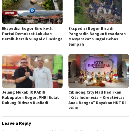
Ekspedisi Bogor Biru ke-5,
Ekspedisi Bogor Biru di
Partai Demokrat Lakukan
Pangradin Bangun Kesadaran
Bersih-bersih Sungai di Jasinga
Masyarakat Sungai Bebas
Sampah
Jelang Mukab IX KADIN
Cibinong City Mall Hadirkan
Kabupaten Bogor, PHRI Bulat
“Kita Indonesia – Kreativitas
Dukung Ridwan Rusliadi
Anak Bangsa” Rayakan HUT RI
ke-81
Leave a Reply