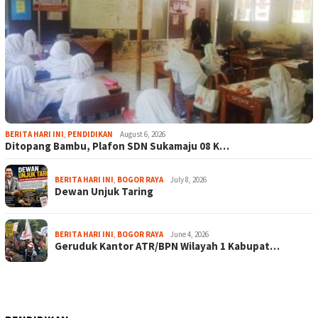
BERITA HARI INI
,
PENDIDIKAN
August 6, 2026
Ditopang Bambu, Plafon SDN Sukamaju 08 K…
BERITA HARI INI
,
BOGOR RAYA
July 8, 2026
Dewan Unjuk Taring
BERITA HARI INI
,
BOGOR RAYA
June 4, 2026
Geruduk Kantor ATR/BPN Wilayah 1 Kabupat…