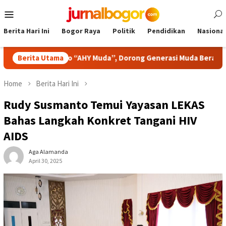
Skip
Mobile
to
Menu
content
Berita Hari Ini
Bogor Raya
Politik
Pendidikan
Nasional
Pidato “AHY Muda”, Dorong Generasi Muda Berani Bersuara dan 
Berita Utama
Home
Berita Hari Ini
Rudy Susmanto Temui Yayasan LEKAS
Bahas Langkah Konkret Tangani HIV
AIDS
Aga Alamanda
April 30, 2025