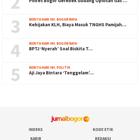
2
Polres Bogor Gerebek Gudang Oplosan Gas …
3
BERITA HARI INI
,
BOGOR RAYA
Kebijakan KLH, Biaya Masuk TNGHS Pamijah…
4
BERITA HARI INI
,
BOGOR RAYA
BPTJ ‘Nyerah’ Soal Biskita T…
5
BERITA HARI INI
,
POLITIK
Aji Jaya Bintara ‘Tenggelam’…
INDEKS
KODE ETIK
KARIR
REDAKSI