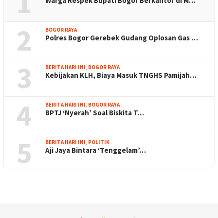
1
Warga Respek Bupati Bogor Berkantor di M…
2
BOGOR RAYA
Polres Bogor Gerebek Gudang Oplosan Gas …
3
BERITA HARI INI
,
BOGOR RAYA
Kebijakan KLH, Biaya Masuk TNGHS Pamijah…
4
BERITA HARI INI
,
BOGOR RAYA
BPTJ ‘Nyerah’ Soal Biskita T…
5
BERITA HARI INI
,
POLITIK
Aji Jaya Bintara ‘Tenggelam’…