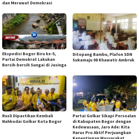
dan Merawat Demokrasi
Ekspedisi Bogor Biru ke-5,
Ditopang Bambu, Plafon SDN
Partai Demokrat Lakukan
Sukamaju 08 Khawatir Ambruk
Bersih-bersih Sungai di Jasinga
Rusli Dipastikan Kembali
Partai Golkar Sikapi Persoalan
Nahkodai Golkar Kota Bogor
di Kabupaten Bogor dengan
Kedewasaan, Jaro Ade: Kita
Harus Pro Aktif Perjuangkan
Kepentingan Masyarakat