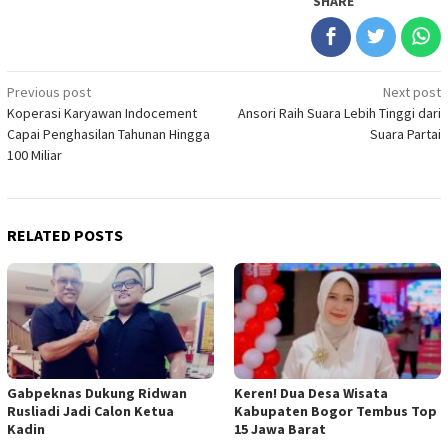
SHARE
Post
Previous post
Next post
Koperasi Karyawan Indocement
Ansori Raih Suara Lebih Tinggi dari
navigation
Capai Penghasilan Tahunan Hingga
Suara Partai
100 Miliar
RELATED POSTS
Gabpeknas Dukung Ridwan
Keren! Dua Desa Wisata
Rusliadi Jadi Calon Ketua
Kabupaten Bogor Tembus Top
Kadin
15 Jawa Barat