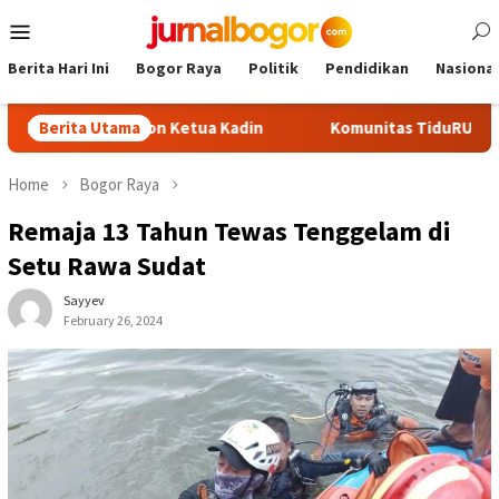
Skip
Mobile
to
Menu
content
Berita Hari Ini
Bogor Raya
Politik
Pendidikan
Nasional
Jadi Calon Ketua Kadin
Berita Utama
Komunitas TiduRUN Jajal Jalur Ba
Home
Bogor Raya
Remaja 13 Tahun Tewas Tenggelam di
Setu Rawa Sudat
Sayyev
February 26, 2024