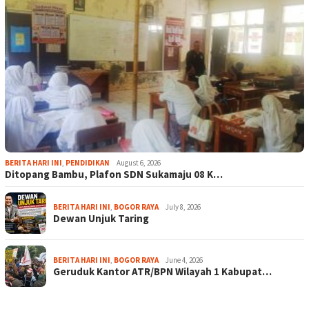
BERITA HARI INI
,
PENDIDIKAN
August 6, 2026
Ditopang Bambu, Plafon SDN Sukamaju 08 K…
BERITA HARI INI
,
BOGOR RAYA
July 8, 2026
Dewan Unjuk Taring
BERITA HARI INI
,
BOGOR RAYA
June 4, 2026
Geruduk Kantor ATR/BPN Wilayah 1 Kabupat…