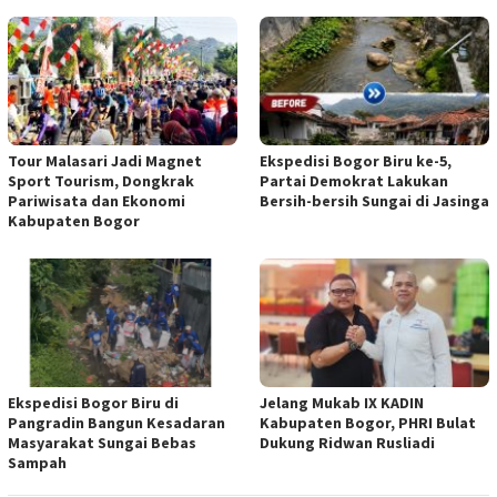
Tour Malasari Jadi Magnet
Ekspedisi Bogor Biru ke-5,
Sport Tourism, Dongkrak
Partai Demokrat Lakukan
Pariwisata dan Ekonomi
Bersih-bersih Sungai di Jasinga
Kabupaten Bogor
Ekspedisi Bogor Biru di
Jelang Mukab IX KADIN
Pangradin Bangun Kesadaran
Kabupaten Bogor, PHRI Bulat
Masyarakat Sungai Bebas
Dukung Ridwan Rusliadi
Sampah