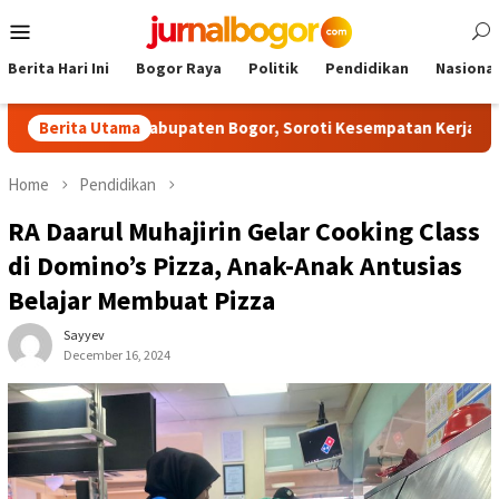
Skip
Mobile
to
Menu
content
Berita Hari Ini
Bogor Raya
Politik
Pendidikan
Nasional
tas NPCI Kabupaten Bogor, Soroti Kesempatan Kerja yang Setara
Berita Utama
Home
Pendidikan
RA Daarul Muhajirin Gelar Cooking Class
di Domino’s Pizza, Anak-Anak Antusias
Belajar Membuat Pizza
Sayyev
December 16, 2024