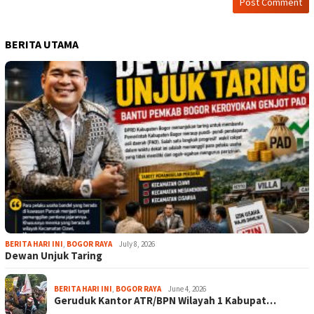
BERITA UTAMA
BERITA HARI INI
,
BOGOR RAYA
July 8, 2026
Dewan Unjuk Taring
BERITA HARI INI
,
BOGOR RAYA
June 4, 2026
Geruduk Kantor ATR/BPN Wilayah 1 Kabupat…