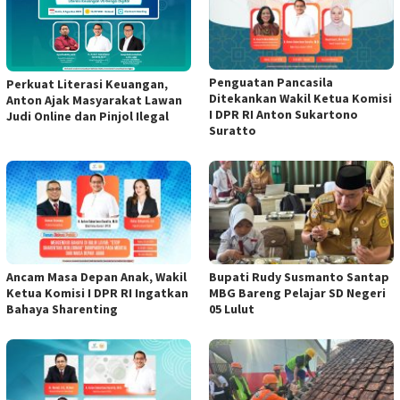
Penguatan Pancasila
Perkuat Literasi Keuangan,
Ditekankan Wakil Ketua Komisi
Anton Ajak Masyarakat Lawan
I DPR RI Anton Sukartono
Judi Online dan Pinjol Ilegal
Suratto
Ancam Masa Depan Anak, Wakil
Bupati Rudy Susmanto Santap
Ketua Komisi I DPR RI Ingatkan
MBG Bareng Pelajar SD Negeri
Bahaya Sharenting
05 Lulut