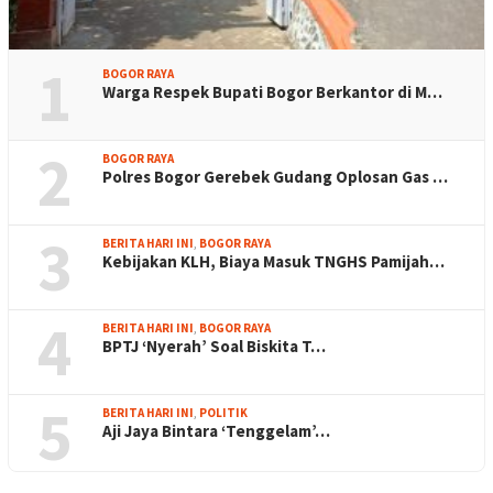
1
BOGOR RAYA
Warga Respek Bupati Bogor Berkantor di M…
2
BOGOR RAYA
Polres Bogor Gerebek Gudang Oplosan Gas …
3
BERITA HARI INI
,
BOGOR RAYA
Kebijakan KLH, Biaya Masuk TNGHS Pamijah…
4
BERITA HARI INI
,
BOGOR RAYA
BPTJ ‘Nyerah’ Soal Biskita T…
5
BERITA HARI INI
,
POLITIK
Aji Jaya Bintara ‘Tenggelam’…