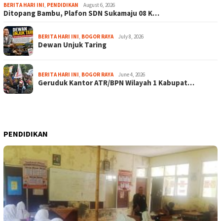
BERITA HARI INI
,
PENDIDIKAN
August 6, 2026
Ditopang Bambu, Plafon SDN Sukamaju 08 K…
BERITA HARI INI
,
BOGOR RAYA
July 8, 2026
Dewan Unjuk Taring
BERITA HARI INI
,
BOGOR RAYA
June 4, 2026
Geruduk Kantor ATR/BPN Wilayah 1 Kabupat…
PENDIDIKAN