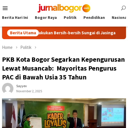
Skip
Mobile
to
Menu
content
Berita Hari Ini
Bogor Raya
Politik
Pendidikan
Nasional
mokrat Lakukan Bersih-bersih Sungai di Jasinga
Berita Utama
Ekspedisi
Home
Politik
PKB Kota Bogor Segarkan Kepengurusan
Lewat Musancab: Mayoritas Pengurus
PAC di Bawah Usia 35 Tahun
Sayyev
November 2, 2025