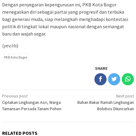
Dengan penyegaran kepengurusan ini, PKB Kota Bogor
menegaskan diri sebagai partai yang progresif dan terbuka
bagi generasi muda, siap melangkah menghadapi kontestasi
politik di tingkat lokal maupun nasional dengan semangat
baru dan wajah segar.
(
yev/rls
)
PKB Kota Bogor
SHARE
Post
Previous post
Next post
Ciptakan Lingkungan Asri, Warga
Bahan Bakar Ramah Lingkungan
navigation
Tamansari Persada Tanam Pohon
Bobibos Diluncurkan
RELATED POSTS