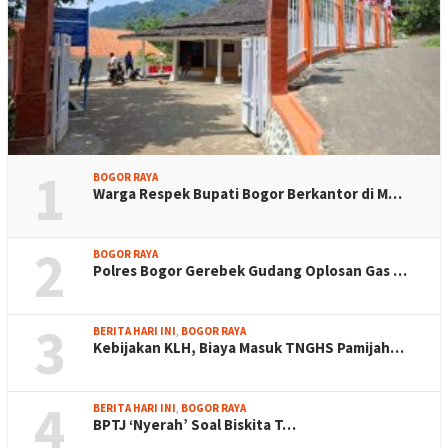
1
BOGOR RAYA
Warga Respek Bupati Bogor Berkantor di M…
2
BOGOR RAYA
Polres Bogor Gerebek Gudang Oplosan Gas …
3
BERITA HARI INI
,
BOGOR RAYA
Kebijakan KLH, Biaya Masuk TNGHS Pamijah…
4
BERITA HARI INI
,
BOGOR RAYA
BPTJ ‘Nyerah’ Soal Biskita T…