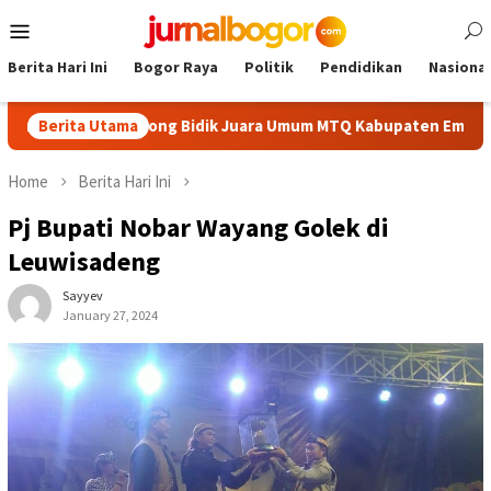
Skip
Mobile
to
Menu
content
Berita Hari Ini
Bogor Raya
Politik
Pendidikan
Nasional
aik, Cibinong Bidik Juara Umum MTQ Kabupaten Empat Kali Berun
Berita Utama
Home
Berita Hari Ini
Pj Bupati Nobar Wayang Golek di
Leuwisadeng
Sayyev
January 27, 2024