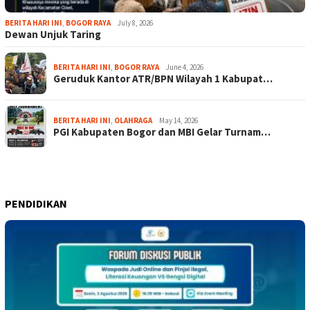
BERITA HARI INI
,
BOGOR RAYA
July 8, 2026
Dewan Unjuk Taring
BERITA HARI INI
,
BOGOR RAYA
June 4, 2026
Geruduk Kantor ATR/BPN Wilayah 1 Kabupat…
BERITA HARI INI
,
OLAHRAGA
May 14, 2026
PGI Kabupaten Bogor dan MBI Gelar Turnam…
PENDIDIKAN