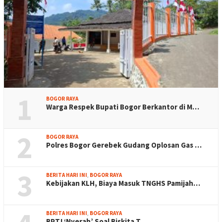
1
BOGOR RAYA
Warga Respek Bupati Bogor Berkantor di M…
2
BOGOR RAYA
Polres Bogor Gerebek Gudang Oplosan Gas …
3
BERITA HARI INI
,
BOGOR RAYA
Kebijakan KLH, Biaya Masuk TNGHS Pamijah…
BERITA HARI INI
,
BOGOR RAYA
BPTJ ‘Nyerah’ Soal Biskita T…