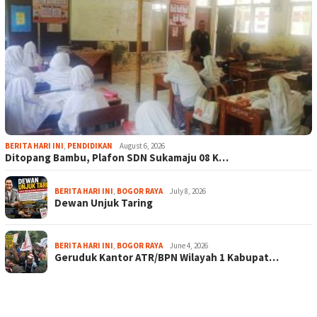
BERITA HARI INI
,
PENDIDIKAN
August 6, 2026
Ditopang Bambu, Plafon SDN Sukamaju 08 K…
BERITA HARI INI
,
BOGOR RAYA
July 8, 2026
Dewan Unjuk Taring
BERITA HARI INI
,
BOGOR RAYA
June 4, 2026
Geruduk Kantor ATR/BPN Wilayah 1 Kabupat…