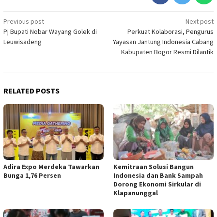
Post
Previous post
Next post
Pj Bupati Nobar Wayang Golek di
Perkuat Kolaborasi, Pengurus
navigation
Leuwisadeng
Yayasan Jantung Indonesia Cabang
Kabupaten Bogor Resmi Dilantik
RELATED POSTS
Adira Expo Merdeka Tawarkan
Kemitraan Solusi Bangun
Bunga 1,76 Persen
Indonesia dan Bank Sampah
Dorong Ekonomi Sirkular di
Klapanunggal