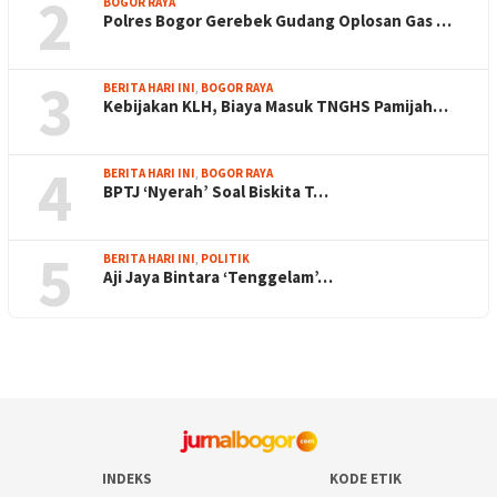
2
BOGOR RAYA
Polres Bogor Gerebek Gudang Oplosan Gas …
3
BERITA HARI INI
,
BOGOR RAYA
Kebijakan KLH, Biaya Masuk TNGHS Pamijah…
4
BERITA HARI INI
,
BOGOR RAYA
BPTJ ‘Nyerah’ Soal Biskita T…
5
BERITA HARI INI
,
POLITIK
Aji Jaya Bintara ‘Tenggelam’…
INDEKS
KODE ETIK