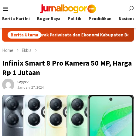
Skip
Mobile
to
Menu
content
Berita Hari Ini
Bogor Raya
Politik
Pendidikan
Nasional
sm, Dongkrak Pariwisata dan Ekonomi Kabupaten Bogor
Berita Utama
To
Home
Ekbis
Infinix Smart 8 Pro Kamera 50 MP, Harga
Rp 1 Jutaan
Sayyev
January 27, 2024