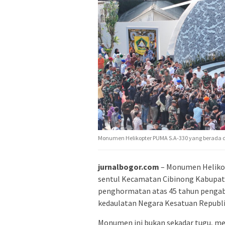
Monumen Helikopter PUMA S.A-330 yang berada d
jurnalbogor.com
– Monumen Helikop
sentul Kecamatan Cibinong Kabupat
penghormatan atas 45 tahun penga
kedaulatan Negara Kesatuan Republi
Monumen ini bukan sekadar tugu, me