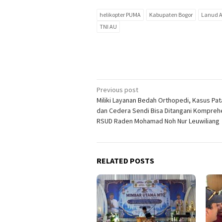
helikopter PUMA
Kabupaten Bogor
Lanud A
TNI AU
Post
Previous post
Miliki Layanan Bedah Orthopedi, Kasus Pat
navigation
dan Cedera Sendi Bisa Ditangani Komprehe
RSUD Raden Mohamad Noh Nur Leuwiliang
RELATED POSTS