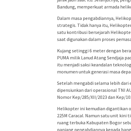
Bandung, memperkuat armada heliko
Dalam masa pengabdiannya, Helikopt
strategis. Tidak hanya itu, Helikopt
satu kontribusi bersejarah Helikop
saat digunakan dalam proses pemas
Kujang setinggi 6 meter dengan berat
PUMA milik Lanud Atang Sendjaja pad
itu menjadi saksi keandalan teknolo
monumen untuk generasi masa depa
Setelah mengabdi selama lebih dari
dipensiunkan dari operasional TNI 
Nomor Kep/285/XII/2023 dan Kep/10
Helikopter ini kemudian digantikan 
225M Caracal. Namun satu unit kini 
ruang terbuka Kabupaten Bogor se
panjang pengabdiannya kepada bang