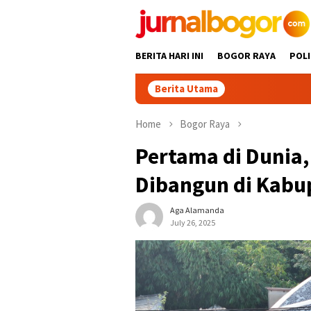
Skip
to
content
BERITA HARI INI
BOGOR RAYA
POLI
Berita Utama
13 Kelurah
Home
Bogor Raya
Pertama di Dunia
Dibangun di Kabu
Aga Alamanda
July 26, 2025