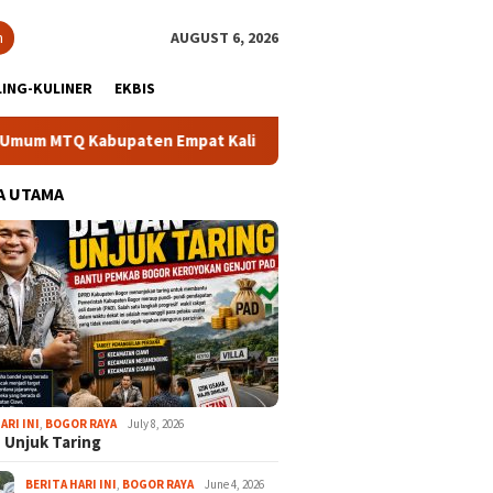
h
AUGUST 6, 2026
ING-KULINER
EKBIS
bupaten Empat Kali Beruntun
Bupati Rudy Susmanto: Masy
A UTAMA
ARI INI
,
BOGOR RAYA
July 8, 2026
 Unjuk Taring
BERITA HARI INI
,
BOGOR RAYA
June 4, 2026