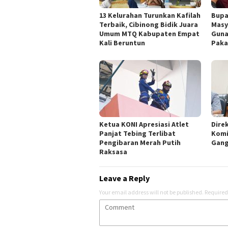
13 Kelurahan Turunkan Kafilah
Bupa
Terbaik, Cibinong Bidik Juara
Masy
Umum MTQ Kabupaten Empat
Guna
Kali Beruntun
Paka
Ketua KONI Apresiasi Atlet
Dire
Panjat Tebing Terlibat
Komi
Pengibaran Merah Putih
Gang
Raksasa
Leave a Reply
Your email address will not be published.
Required