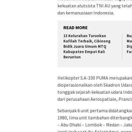
kekuatan alutsista TNI AU yang tel
dan kemanusiaan Indonesia.
READ MORE
13 Kelurahan Turunkan
Bu
Kafilah Terbaik, Cibinong
Ma
Bidik Juara Umum MTQ
Di
Kabupaten Empat Kali
Fa
Beruntun
Helikopter S.A-330 PUMA merupakan 
dioperasionalkan oleh Skadron Udara
tonggak sejarah kekuatan udara Ind
dari perusahaan Aerospatiale, Prancis
Sebanyak 6 unit pertama didatangka
1980, lima unit tambahan diterbangka
– Abu Dhabi – Lombok – Medan – Ja
jarak jauh saat itu. Selanjutnya, pen