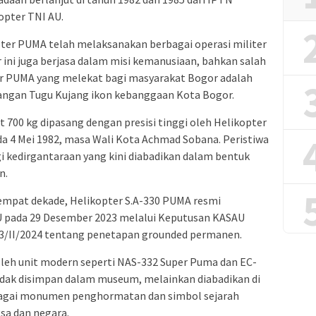
pter TNI AU.
er PUMA telah melaksanakan berbagai operasi militer
er ini juga berjasa dalam misi kemanusiaan, bahkan salah
ter PUMA yang melekat bagi masyarakat Bogor adalah
angan Tugu Kujang ikon kebanggaan Kota Bogor.
 700 kg dipasang dengan presisi tinggi oleh Helikopter
a 4 Mei 1982, masa Wali Kota Achmad Sobana. Peristiwa
gi kedirgantaraan yang kini diabadikan dalam bentuk
n.
 empat dekade, Helikopter S.A-330 PUMA resmi
AU pada 29 Desember 2023 melalui Keputusan KASAU
3/II/2024 tentang penetapan grounded permanen.
oleh unit modern seperti NAS-332 Super Puma dan EC-
tidak disimpan dalam museum, melainkan diabadikan di
bagai monumen penghormatan dan simbol sejarah
sa dan negara.