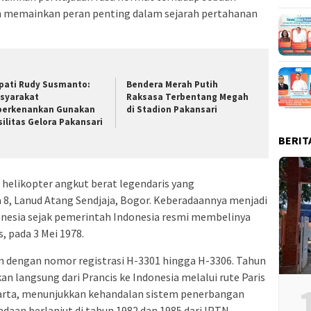
ah memainkan peran penting dalam sejarah pertahanan
pati Rudy Susmanto:
Bendera Merah Putih
syarakat
Raksasa Terbentang Megah
perkenankan Gunakan
di Stadion Pakansari
silitas Gelora Pakansari
BERIT
helikopter angkut berat legendaris yang
 8, Lanud Atang Sendjaja, Bogor. Keberadaannya menjadi
onesia sejak pemerintah Indonesia resmi membelinya
, pada 3 Mei 1978.
n dengan nomor registrasi H-3301 hingga H-3306. Tahun
n langsung dari Prancis ke Indonesia melalui rute Paris
karta, menunjukkan kehandalan sistem penerbangan
gadaan berlanjut di tahun 1982 dan 1985 dari IPTN