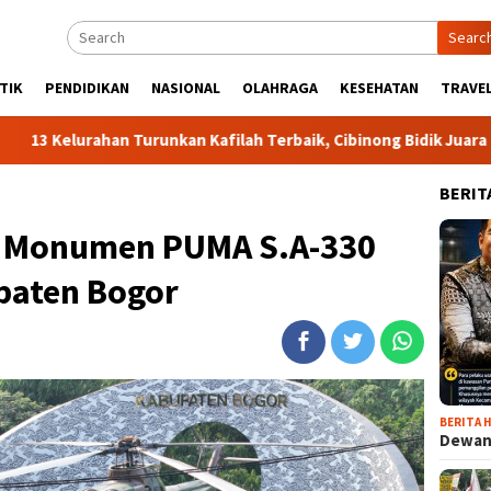
Searc
TIK
PENDIDIKAN
NASIONAL
OLAHRAGA
KESEHATAN
TRAVEL
an Turunkan Kafilah Terbaik, Cibinong Bidik Juara Umum MTQ Ka
BERIT
, Monumen PUMA S.A-330
paten Bogor
BERITA H
Dewan