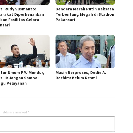
ti Rudy Susmanto:
Bendera Merah Putih Raksasa
arakat Diperkenankan
Terbentang Megah di Stadion
kan Fasilitas Gelora
Pakansari
nsari
ktur Umum PPJ Mundur,
Masih Berproses, Dedie A.
si II: Jangan Sampai
Rachim: Belum Resmi
gu Pelayanan
 fields are marked
*