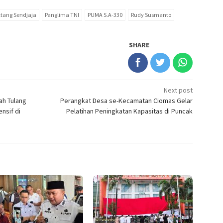
tang Sendjaja
Panglima TNI
PUMA S.A-330
Rudy Susmanto
SHARE
Next post
ah Tulang
Perangkat Desa se-Kecamatan Ciomas Gelar
nsif di
Pelatihan Peningkatan Kapasitas di Puncak