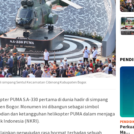
PENDI
i simpang Sentul Kecamatan Cibinong Kabupaten Bogor.
ter PUMA S.A-330 pertama di dunia hadir di simpang
en Bogor. Monumen ini dibangun sebagai simbol
bdian dan ketangguhan helikopter PUMA dalam menjaga
k Indonesia (NKRI).
PENDIDI
Perkua
Ma…
lainkan perwujudan rasa hormat terhadap sebuah