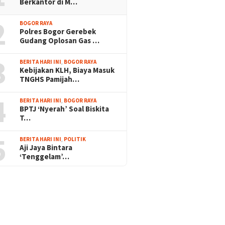
Berkantor di M…
2
BOGOR RAYA
Polres Bogor Gerebek
Gudang Oplosan Gas …
3
BERITA HARI INI
,
BOGOR RAYA
Kebijakan KLH, Biaya Masuk
TNGHS Pamijah…
4
BERITA HARI INI
,
BOGOR RAYA
BPTJ ‘Nyerah’ Soal Biskita
T…
5
BERITA HARI INI
,
POLITIK
Aji Jaya Bintara
‘Tenggelam’…