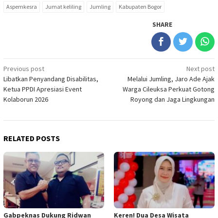
Aspemkesra
Jumat keliling
Jumling
Kabupaten Bogor
SHARE
Post
Previous post
Next post
Libatkan Penyandang Disabilitas,
Melalui Jumling, Jaro Ade Ajak
navigation
Ketua PPDI Apresiasi Event
Warga Cileuksa Perkuat Gotong
Kolaborun 2026
Royong dan Jaga Lingkungan
RELATED POSTS
Gabpeknas Dukung Ridwan
Keren! Dua Desa Wisata