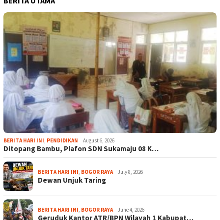
BERITA UTAMA
BERITA HARI INI
,
PENDIDIKAN
August 6, 2026
Ditopang Bambu, Plafon SDN Sukamaju 08 K…
BERITA HARI INI
,
BOGOR RAYA
July 8, 2026
Dewan Unjuk Taring
BERITA HARI INI
,
BOGOR RAYA
June 4, 2026
Geruduk Kantor ATR/BPN Wilayah 1 Kabupat…