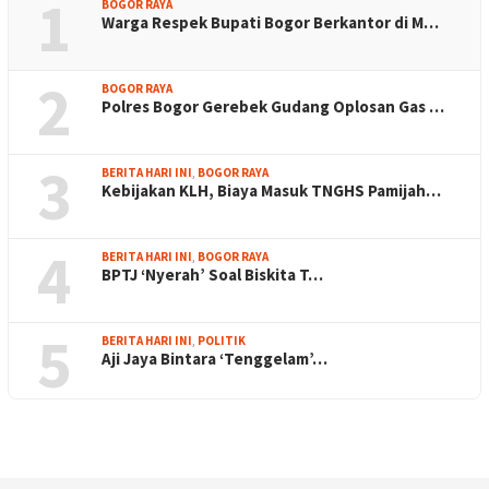
1
BOGOR RAYA
Warga Respek Bupati Bogor Berkantor di M…
2
BOGOR RAYA
Polres Bogor Gerebek Gudang Oplosan Gas …
3
BERITA HARI INI
,
BOGOR RAYA
Kebijakan KLH, Biaya Masuk TNGHS Pamijah…
4
BERITA HARI INI
,
BOGOR RAYA
BPTJ ‘Nyerah’ Soal Biskita T…
5
BERITA HARI INI
,
POLITIK
Aji Jaya Bintara ‘Tenggelam’…