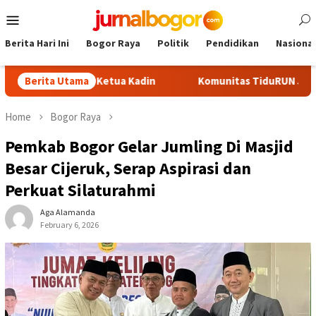
Skip
Mobile
to
Menu
content
Berita Hari Ini
Bogor Raya
Politik
Pendidikan
Nasional
di Calon Ketua Kadin
Berita Utama
Komunitas TiduRUN Jajal Jalur Baru
Home
Bogor Raya
Pemkab Bogor Gelar Jumling Di Masjid
Besar Cijeruk, Serap Aspirasi dan
Perkuat Silaturahmi
Aga Alamanda
February 6, 2026