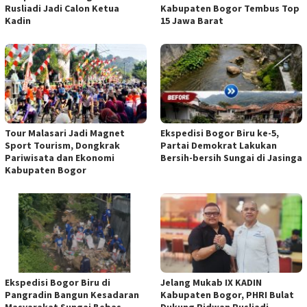
Rusliadi Jadi Calon Ketua
Kabupaten Bogor Tembus Top
Kadin
15 Jawa Barat
Tour Malasari Jadi Magnet
Ekspedisi Bogor Biru ke-5,
Sport Tourism, Dongkrak
Partai Demokrat Lakukan
Pariwisata dan Ekonomi
Bersih-bersih Sungai di Jasinga
Kabupaten Bogor
Ekspedisi Bogor Biru di
Jelang Mukab IX KADIN
Pangradin Bangun Kesadaran
Kabupaten Bogor, PHRI Bulat
Masyarakat Sungai Bebas
Dukung Ridwan Rusliadi