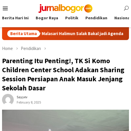
Skip
Mobile
to
Menu
content
Berita Hari Ini
Bogor Raya
Politik
Pendidikan
Nasional
r: Tour Malasari Halimun Salak Bakal jadi Agenda Tahunan
Berita Utama
Home
Pendidikan
Parenting Itu Penting!, TK Si Komo
Children Center School Adakan Sharing
Session Persiapan Anak Masuk Jenjang
Sekolah Dasar
Sayyev
February 8, 2025