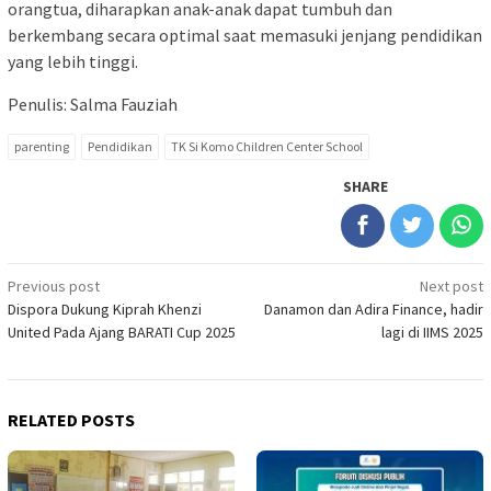
orangtua, diharapkan anak-anak dapat tumbuh dan
berkembang secara optimal saat memasuki jenjang pendidikan
yang lebih tinggi.
Penulis: Salma Fauziah
parenting
Pendidikan
TK Si Komo Children Center School
SHARE
Post
Previous post
Next post
Dispora Dukung Kiprah Khenzi
Danamon dan Adira Finance, hadir
navigation
United Pada Ajang BARATI Cup 2025
lagi di IIMS 2025
RELATED POSTS