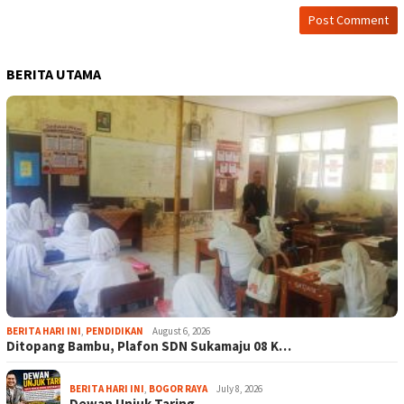
BERITA UTAMA
BERITA HARI INI
,
PENDIDIKAN
August 6, 2026
Ditopang Bambu, Plafon SDN Sukamaju 08 K…
BERITA HARI INI
,
BOGOR RAYA
July 8, 2026
Dewan Unjuk Taring