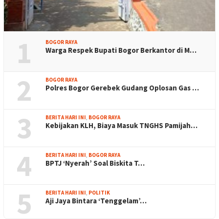
1
BOGOR RAYA
Warga Respek Bupati Bogor Berkantor di M…
2
BOGOR RAYA
Polres Bogor Gerebek Gudang Oplosan Gas …
3
BERITA HARI INI
,
BOGOR RAYA
Kebijakan KLH, Biaya Masuk TNGHS Pamijah…
4
BERITA HARI INI
,
BOGOR RAYA
BPTJ ‘Nyerah’ Soal Biskita T…
5
BERITA HARI INI
,
POLITIK
Aji Jaya Bintara ‘Tenggelam’…