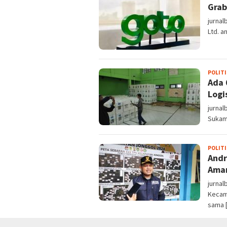
Grab
jurnal
Ltd. 
POLITI
Ada 
Logi
jurnal
Sukam
POLITI
Andr
Ama
jurna
Kecam
sama 