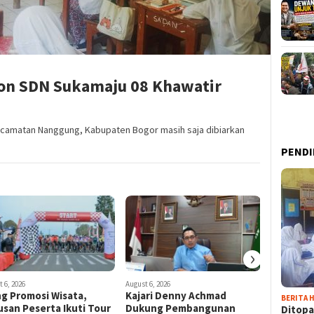
on SDN Sukamaju 08 Khawatir
ecamatan Nanggung, Kabupaten Bogor masih saja dibiarkan
PENDI
›
 6, 2026
August 6, 2026
August 6, 202
ng Promosi Wisata,
Kajari Denny Achmad
Ada untu
BERITA H
usan Peserta Ikuti Tour
Dukung Pembangunan
Katar K
Ditopa