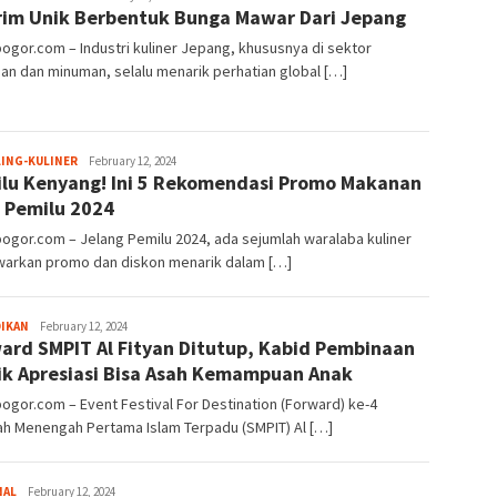
rim Unik Berbentuk Bunga Mawar Dari Jepang
bogor.com – Industri kuliner Jepang, khususnya di sektor
n dan minuman, selalu menarik perhatian global […]
Sayyev
LING-KULINER
February 12, 2024
lu Kenyang! Ini 5 Rekomendasi Promo Makanan
 Pemilu 2024
bogor.com – Jelang Pemilu 2024, ada sejumlah waralaba kuliner
arkan promo dan diskon menarik dalam […]
Sayyev
DIKAN
February 12, 2024
ard SMPIT Al Fityan Ditutup, Kabid Pembinaan
ik Apresiasi Bisa Asah Kemampuan Anak
bogor.com – Event Festival For Destination (Forward) ke-4
ah Menengah Pertama Islam Terpadu (SMPIT) Al […]
Sayyev
NAL
February 12, 2024