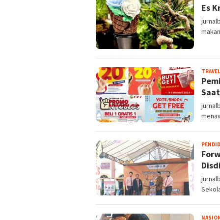
Es K
jurnal
makana
TRAVE
Pemi
Saat
jurnal
menaw
PENDI
Forw
Disd
jurnal
Sekol
NASIO