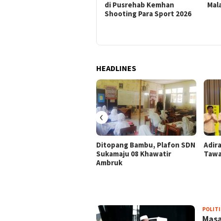
Persen
di Pusrehab Kemhan
Mala
Shooting Para Sport 2026
HEADLINES
‹
Ditopang Bambu, Plafon SDN
Adir
Sukamaju 08 Khawatir
Tawa
Ambruk
JURNALBOGOR.COM
POLITI
Masa