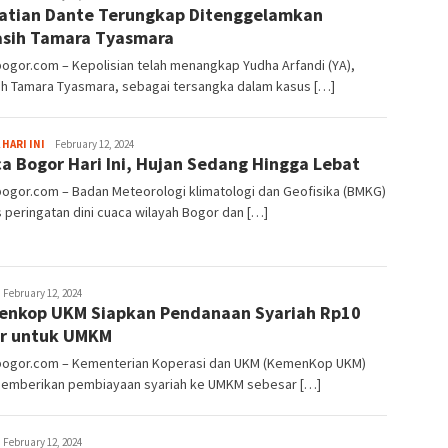
tian Dante Terungkap Ditenggelamkan
sih Tamara Tyasmara
bogor.com – Kepolisian telah menangkap Yudha Arfandi (YA),
ih Tamara Tyasmara, sebagai tersangka dalam kasus […]
Sayyev
 HARI INI
February 12, 2024
a Bogor Hari Ini, Hujan Sedang Hingga Lebat
bogor.com – Badan Meteorologi klimatologi dan Geofisika (BMKG)
s peringatan dini cuaca wilayah Bogor dan […]
ayyev
February 12, 2024
nkop UKM Siapkan Pendanaan Syariah Rp10
ar untuk UMKM
lbogor.com – Kementerian Koperasi dan UKM (KemenKop UKM)
memberikan pembiayaan syariah ke UMKM sebesar […]
ayyev
February 12, 2024