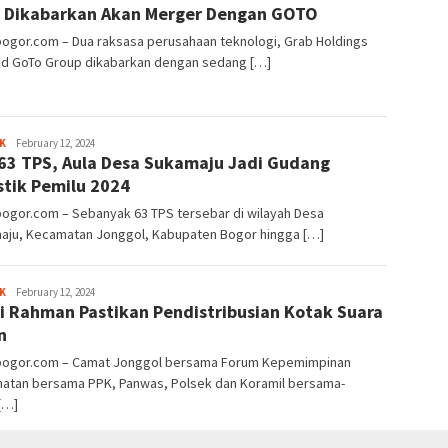
 Dikabarkan Akan Merger Dengan GOTO
bogor.com – Dua raksasa perusahaan teknologi, Grab Holdings
and GoTo Group dikabarkan dengan sedang […]
Sayyev
K
February 12, 2024
63 TPS, Aula Desa Sukamaju Jadi Gudang
stik Pemilu 2024
bogor.com – Sebanyak 63 TPS tersebar di wilayah Desa
aju, Kecamatan Jonggol, Kabupaten Bogor hingga […]
Sayyev
K
February 12, 2024
i Rahman Pastikan Pendistribusian Kotak Suara
n
lbogor.com – Camat Jonggol bersama Forum Kepemimpinan
atan bersama PPK, Panwas, Polsek dan Koramil bersama-
[…]