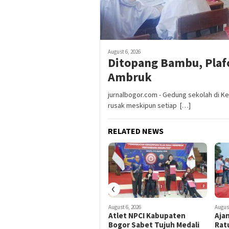
August 6, 2026
Ditopang Bambu, Plaf
Ambruk
jurnalbogor.com - Gedung sekolah di K
rusak meskipun setiap […]
RELATED NEWS
‹
August 6, 2026
August 6, 2026
August
Adira Expo Merdeka
Atlet NPCI Kabupaten
Aja
Tawarkan Bunga 1,76
Bogor Sabet Tujuh Medali
Rat