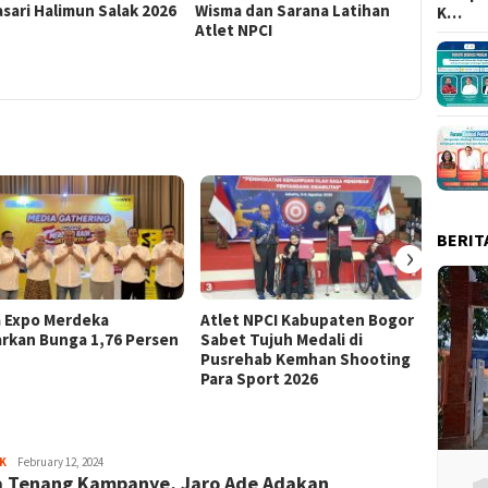
sari Halimun Salak 2026
Wisma dan Sarana Latihan
Advokasi
K…
Atlet NPCI
BERIT
›
a Expo Merdeka
Atlet NPCI Kabupaten Bogor
Ajang 
rkan Bunga 1,76 Persen
Sabet Tujuh Medali di
Ratusa
Pusrehab Kemhan Shooting
Malasa
Para Sport 2026
Sayyev
K
February 12, 2024
 Tenang Kampanye, Jaro Ade Adakan