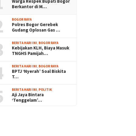
1
Warga Respek Bupati Bogor
Berkantor di M…
2
BOGOR RAYA
Polres Bogor Gerebek
Gudang Oplosan Gas …
3
BERITA HARI INI
,
BOGOR RAYA
Kebijakan KLH, Biaya Masuk
TNGHS Pamijah…
4
BERITA HARI INI
,
BOGOR RAYA
BPTJ ‘Nyerah’ Soal Biskita
T…
5
BERITA HARI INI
,
POLITIK
Aji Jaya Bintara
‘Tenggelam’…