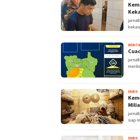
Kema
Keka
jurnal
kekas
BERITA
Cuac
jurnal
merili
S
EKBIS
Keme
Mili
jurna
siap 
S
EKBIS