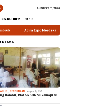
h
AUGUST 7, 2026
ING-KULINER
EKBIS
a Expo Merdeka Tawarkan Bunga 1,76 Persen
Atlet NPCI 
A UTAMA
ARI INI
,
PENDIDIKAN
August 6, 2026
ng Bambu, Plafon SDN Sukamaju 08