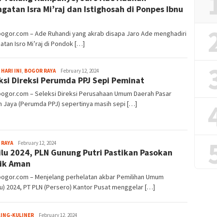
ngatan Isra Mi’raj dan Istighosah di Ponpes Ibnu
bogor.com – Ade Ruhandi yang akrab disapa Jaro Ade menghadiri
atan Isro Mi’raj di Pondok […]
Fredy
 HARI INI
,
BOGOR RAYA
February 12, 2024
ksi Direksi Perumda PPJ Sepi Peminat
Kristianto
bogor.com – Seleksi Direksi Perusahaan Umum Daerah Pasar
 Jaya (Perumda PPJ) sepertinya masih sepi […]
Sayyev
 RAYA
February 12, 2024
lu 2024, PLN Gunung Putri Pastikan Pasokan
rik Aman
lbogor.com – Menjelang perhelatan akbar Pemilihan Umum
u) 2024, PT PLN (Persero) Kantor Pusat menggelar […]
Sayyev
LING-KULINER
February 12, 2024