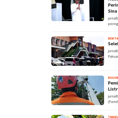
Peri
Sina
jurnal
pering
BERITA
Sele
jurnal
Pakuan
BOGOR
Pemi
List
jurna
(Pemil
TRAVE