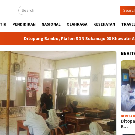
Searc
TIK
PENDIDIKAN
NASIONAL
OLAHRAGA
KESEHATAN
TRAVEL
g Bambu, Plafon SDN Sukamaju 08 Khawatir Ambruk
Adir
BERIT
BERITA H
Ditopa
K…