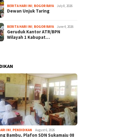
BERITA HARI INI
,
BOGOR RAYA
July 8, 2026
Dewan Unjuk Taring
BERITA HARI INI
,
BOGOR RAYA
June 4, 2026
Geruduk Kantor ATR/BPN
Wilayah 1 Kabupat…
DIKAN
6
August 6, 2026
August 5, 2026
k Masyarakat,
Babah Alun Beri Motivasi
13 Kelurahan
ARI INI
,
PENDIDIKAN
August 6, 2026
abupaten Bogor
Atlet Disabilitas NPCI
Kafilah Terba
ng Bambu, Plafon SDN Sukamaju 08