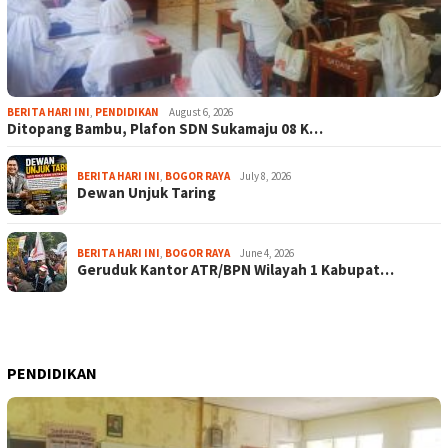
BERITA HARI INI
,
PENDIDIKAN
August 6, 2026
Ditopang Bambu, Plafon SDN Sukamaju 08 K…
BERITA HARI INI
,
BOGOR RAYA
July 8, 2026
Dewan Unjuk Taring
BERITA HARI INI
,
BOGOR RAYA
June 4, 2026
Geruduk Kantor ATR/BPN Wilayah 1 Kabupat…
PENDIDIKAN