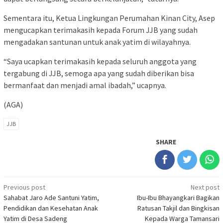
Sementara itu, Ketua Lingkungan Perumahan Kinan City, Asep
mengucapkan terimakasih kepada Forum JJB yang sudah
mengadakan santunan untuk anak yatim di wilayahnya.
“Saya ucapkan terimakasih kepada seluruh anggota yang
tergabung di JJB, semoga apa yang sudah diberikan bisa
bermanfaat dan menjadi amal ibadah,” ucapnya.
(AGA)
JJB
SHARE
Post
Previous post
Next post
Sahabat Jaro Ade Santuni Yatim,
Ibu-Ibu Bhayangkari Bagikan
navigation
Pendidikan dan Kesehatan Anak
Ratusan Takjil dan Bingkisan
Yatim di Desa Sadeng
Kepada Warga Tamansari