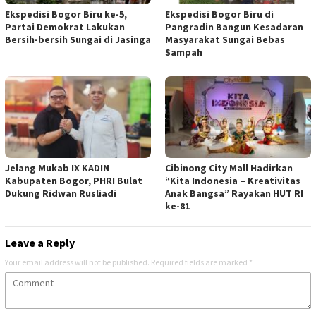
Ekspedisi Bogor Biru ke-5,
Ekspedisi Bogor Biru di
Partai Demokrat Lakukan
Pangradin Bangun Kesadaran
Bersih-bersih Sungai di Jasinga
Masyarakat Sungai Bebas
Sampah
Jelang Mukab IX KADIN
Cibinong City Mall Hadirkan
Kabupaten Bogor, PHRI Bulat
“Kita Indonesia – Kreativitas
Dukung Ridwan Rusliadi
Anak Bangsa” Rayakan HUT RI
ke-81
Leave a Reply
Your email address will not be published.
Required fields are marked
*