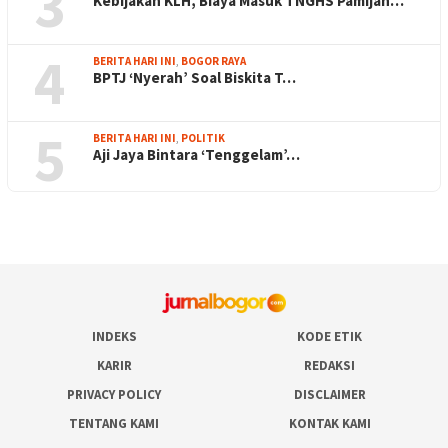
3
Kebijakan KLH, Biaya Masuk TNGHS Pamijah…
4
BERITA HARI INI
,
BOGOR RAYA
BPTJ ‘Nyerah’ Soal Biskita T…
5
BERITA HARI INI
,
POLITIK
Aji Jaya Bintara ‘Tenggelam’…
INDEKS
KODE ETIK
KARIR
REDAKSI
PRIVACY POLICY
DISCLAIMER
TENTANG KAMI
KONTAK KAMI