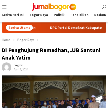
Skip
Mobile
to
Menu
content
Berita Hari Ini
Bogor Raya
Politik
Pendidikan
Nasional
 Trail Run
Berita Utama
DPC Partai Demokrat Kabupaten Bogor Gelar L
Home
Bogor Raya
Di Penghujung Ramadhan, JJB Santuni
Anak Yatim
Sayyev
April 6, 2024