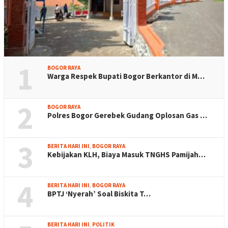
1
BOGOR RAYA
Warga Respek Bupati Bogor Berkantor di M…
2
BOGOR RAYA
Polres Bogor Gerebek Gudang Oplosan Gas …
3
BERITA HARI INI
,
BOGOR RAYA
Kebijakan KLH, Biaya Masuk TNGHS Pamijah…
4
BERITA HARI INI
,
BOGOR RAYA
BPTJ ‘Nyerah’ Soal Biskita T…
BERITA HARI INI
,
POLITIK