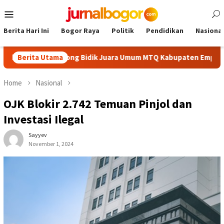
Skip
Mobile
to
Menu
content
Berita Hari Ini
Bogor Raya
Politik
Pendidikan
Nasional
aik, Cibinong Bidik Juara Umum MTQ Kabupaten Empat Kali Berun
Berita Utama
Home
Nasional
OJK Blokir 2.742 Temuan Pinjol dan
Investasi Ilegal
Sayyev
November 1, 2024