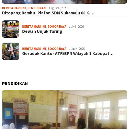
BERITA HARI INI
,
PENDIDIKAN
August 6, 2026
Ditopang Bambu, Plafon SDN Sukamaju 08 K…
BERITA HARI INI
,
BOGOR RAYA
July 8, 2026
Dewan Unjuk Taring
BERITA HARI INI
,
BOGOR RAYA
June 4, 2026
Geruduk Kantor ATR/BPN Wilayah 1 Kabupat…
PENDIDIKAN