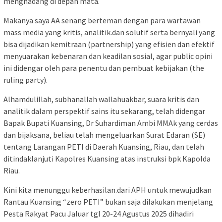
menghadang di depan mata.
Makanya saya AA senang berteman dengan para wartawan
mass media yang kritis, analitik.dan solutif serta bernyali yang
bisa dijadikan kemitraan (partnership) yang efisien dan efektif
menyuarakan kebenaran dan keadilan sosial, agar public opini
ini didengar oleh para penentu dan pembuat kebijakan (the
ruling party).
Alhamdulillah, subhanallah wallahuakbar, suara kritis dan
analitik dalam perspektif sains itu sekarang, telah didengar
Bapak Bupati Kuansing, Dr Suhardiman Ambi MMAk yang cerdas
dan bijaksana, beliau telah mengeluarkan Surat Edaran (SE)
tentang Larangan PETI di Daerah Kuansing, Riau, dan telah
ditindaklanjuti Kapolres Kuansing atas instruksi bpk Kapolda
Riau.
Kini kita menunggu keberhasilan.dari APH untuk mewujudkan
Rantau Kuansing “zero PETI” bukan saja dilakukan menjelang
Pesta Rakyat Pacu Jaluar tgl 20-24 Agustus 2025 dihadiri