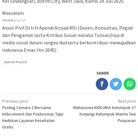
Kel.Sindangsari, Botim.City, West Java, Kamis 29 Juli 2025.
Wassalam.
====✅✅✅
Assoc Prof.Dr.Ir.H Apendi Arsyad.MSi (Dosen, Konsultan, Pegiat
dan Pengamat serta Kritikus Sosial melalui Tulisan2nya di
media sosial dalam rangka ikutserta berkontribusi mewujudkan
Indonesia Emas thn 2045)
Apendi Arsyad
SHARE
Post
Previous post
Next post
Pusling Cemara 2 Bersama
Mahasiswa KKN UIKA Kelompok 37
navigation
Indocement dan Puskesmas Tajur
Kunjungi Kelompok Wanita Tani
Hadirkan Layanan Kesehatan
Puspasari
Gratis