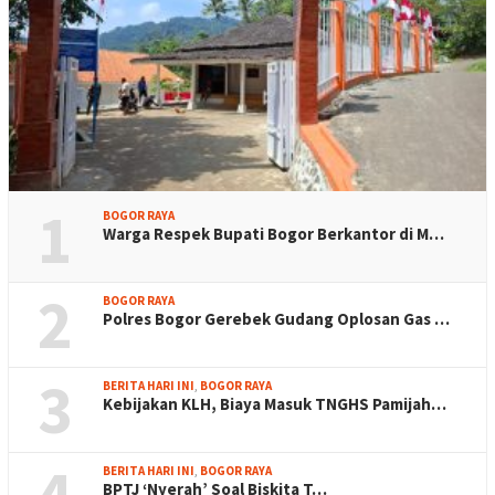
1
BOGOR RAYA
Warga Respek Bupati Bogor Berkantor di M…
2
BOGOR RAYA
Polres Bogor Gerebek Gudang Oplosan Gas …
3
BERITA HARI INI
,
BOGOR RAYA
Kebijakan KLH, Biaya Masuk TNGHS Pamijah…
4
BERITA HARI INI
,
BOGOR RAYA
BPTJ ‘Nyerah’ Soal Biskita T…