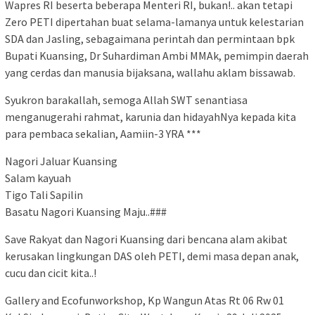
Wapres RI beserta beberapa Menteri RI, bukan!.. akan tetapi
Zero PETI dipertahan buat selama-lamanya untuk kelestarian
SDA dan Jasling, sebagaimana perintah dan permintaan bpk
Bupati Kuansing, Dr Suhardiman Ambi MMAk, pemimpin daerah
yang cerdas dan manusia bijaksana, wallahu aklam bissawab.
Syukron barakallah, semoga Allah SWT senantiasa
menganugerahi rahmat, karunia dan hidayahNya kepada kita
para pembaca sekalian, Aamiin-3 YRA ***
Nagori Jaluar Kuansing
Salam kayuah
Tigo Tali Sapilin
Basatu Nagori Kuansing Maju..###
Save Rakyat dan Nagori Kuansing dari bencana alam akibat
kerusakan lingkungan DAS oleh PETI, demi masa depan anak,
cucu dan cicit kita..!
Gallery and Ecofunworkshop, Kp Wangun Atas Rt 06 Rw 01