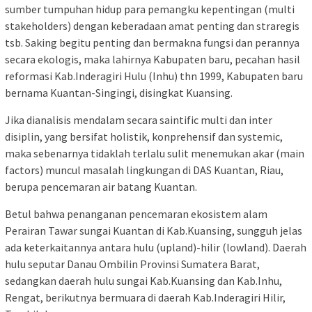
sumber tumpuhan hidup para pemangku kepentingan (multi
stakeholders) dengan keberadaan amat penting dan straregis
tsb. Saking begitu penting dan bermakna fungsi dan perannya
secara ekologis, maka lahirnya Kabupaten baru, pecahan hasil
reformasi Kab.Inderagiri Hulu (Inhu) thn 1999, Kabupaten baru
bernama Kuantan-Singingi, disingkat Kuansing.
Jika dianalisis mendalam secara saintific multi dan inter
disiplin, yang bersifat holistik, konprehensif dan systemic,
maka sebenarnya tidaklah terlalu sulit menemukan akar (main
factors) muncul masalah lingkungan di DAS Kuantan, Riau,
berupa pencemaran air batang Kuantan.
Betul bahwa penanganan pencemaran ekosistem alam
Perairan Tawar sungai Kuantan di Kab.Kuansing, sungguh jelas
ada keterkaitannya antara hulu (upland)-hilir (lowland). Daerah
hulu seputar Danau Ombilin Provinsi Sumatera Barat,
sedangkan daerah hulu sungai Kab.Kuansing dan Kab.Inhu,
Rengat, berikutnya bermuara di daerah Kab.Inderagiri Hilir,