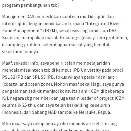
program pembangunan tsb?
Manajemen DAS memerlukan saintech multidisiplin dan
interdisiplin dengan pendekatan terpadu “Integrated River
Zone Management” (IRZM), sebab existing condition DAS
Kuantan, merupakan masalah ekologis (ekosystem problems),
disamping problem kelembagaan sosial yang bersifat
struktural lainnya.
Maaf, sekedar info, saya sendiri telah mempelajari dan
mendalami saintech tsb di kampus IPB University pada prodi
PSL S2 IPB dan SPL S3 IPB, fokus wilayah pesisir dan laut
(coastal and ocean zone). Mohon maaf sekali lagi, saya punya
pengalaman sedikit menjadi konsultan ahli ICZM di beberapa
K/L negara sbg member dan juga team leader of project ICZM
selama lk 25 thn, dan saya telah berkeliling ke seluruh
Indonesia, dari Sabang NAD sampai ke Merauke, Papua.
Mhn maaf saya cukup percaya diri menulis artikel tentang
masalah pengeloaan sda dan lingkungan, demikian itu