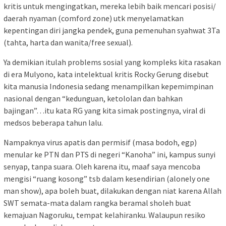
kritis untuk mengingatkan, mereka lebih baik mencari posisi/
daerah nyaman (comford zone) utk menyelamatkan
kepentingan diri jangka pendek, guna pemenuhan syahwat 3Ta
(tahta, harta dan wanita/free sexual).
Ya demikian itulah problems sosial yang kompleks kita rasakan
di era Mulyono, kata intelektual kritis Rocky Gerung disebut
kita manusia Indonesia sedang menampilkan kepemimpinan
nasional dengan “kedunguan, ketololan dan bahkan
bajingan”…itu kata RG yang kita simak postingnya, viral di
medsos beberapa tahun lalu.
Nampaknya virus apatis dan permisif (masa bodoh, egp)
menular ke PTN dan PTS di negeri “Kanoha” ini, kampus sunyi
senyap, tanpa suara. Oleh karena itu, maaf saya mencoba
mengisi “ruang kosong” tsb dalam kesendirian (alonely one
man show), apa boleh buat, dilakukan dengan niat karena Allah
SWT semata-mata dalam rangka beramal sholeh buat
kemajuan Nagoruku, tempat kelahiranku. Walaupun resiko