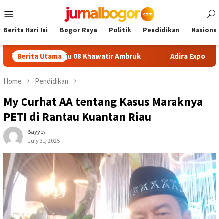
Skip
Mobile
to
Menu
content
Berita Hari Ini
Bogor Raya
Politik
Pendidikan
Nasional
N Sukamaju 08 Khawatir Ambruk
Berita Utama
Adira Expo Merdeka Taw
Home
Pendidikan
My Curhat AA tentang Kasus Maraknya
PETI di Rantau Kuantan Riau
Sayyev
July 31, 2025