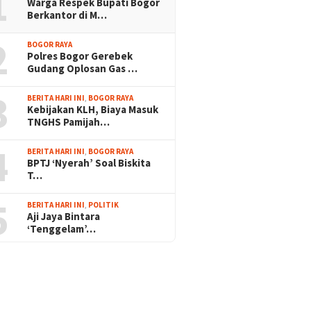
1
Warga Respek Bupati Bogor
Berkantor di M…
2
BOGOR RAYA
Polres Bogor Gerebek
Gudang Oplosan Gas …
3
BERITA HARI INI
,
BOGOR RAYA
Kebijakan KLH, Biaya Masuk
TNGHS Pamijah…
4
BERITA HARI INI
,
BOGOR RAYA
BPTJ ‘Nyerah’ Soal Biskita
T…
5
BERITA HARI INI
,
POLITIK
Aji Jaya Bintara
‘Tenggelam’…