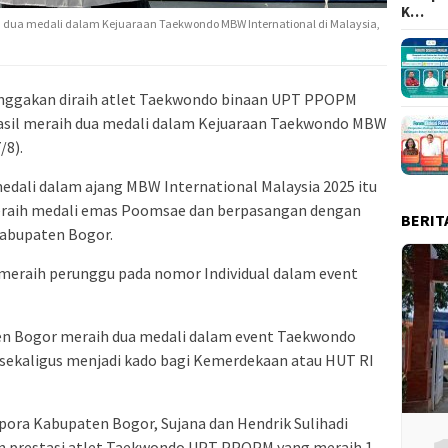
K…
 dua medali dalam Kejuaraan Taekwondo MBW International di Malaysia,
nggakan diraih atlet Taekwondo binaan UPT PPOPM
asil meraih dua medali dalam Kejuaraan Taekwondo MBW
/8).
edali dalam ajang MBW International Malaysia 2025 itu
eraih medali emas Poomsae dan berpasangan dengan
BERIT
 Kabupaten Bogor.
a meraih perunggu pada nomor Individual dalam event
n Bogor meraih dua medali dalam event Taekwondo
 sekaligus menjadi kado bagi Kemerdekaan atau HUT RI
ra Kabupaten Bogor, Sujana dan Hendrik Sulihadi
n prestasi atlet Taekwondo UPT PPOPM yang meraih 1