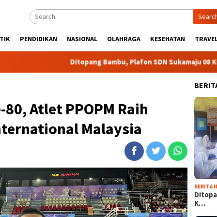
Searc
TIK
PENDIDIKAN
NASIONAL
OLAHRAGA
KESEHATAN
TRAVEL
Ditopang Bambu, Plafon SDN Sukamaju 08 Khawatir Ambr
BERIT
-80, Atlet PPOPM Raih
nternational Malaysia
BERITA H
Ditopa
K…