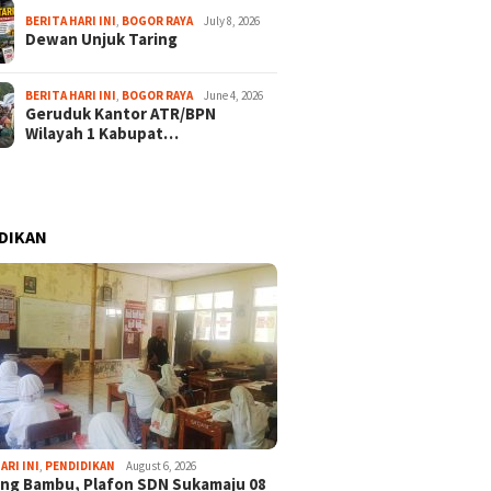
BERITA HARI INI
,
BOGOR RAYA
July 8, 2026
Dewan Unjuk Taring
BERITA HARI INI
,
BOGOR RAYA
June 4, 2026
Geruduk Kantor ATR/BPN
Wilayah 1 Kabupat…
DIKAN
ARI INI
,
PENDIDIKAN
August 6, 2026
ng Bambu, Plafon SDN Sukamaju 08