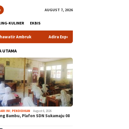
h
AUGUST 7, 2026
ING-KULINER
EKBIS
uk
Adira Expo Merdeka Tawarkan Bunga 1,76 Persen
A UTAMA
ARI INI
,
PENDIDIKAN
August 6, 2026
ng Bambu, Plafon SDN Sukamaju 08