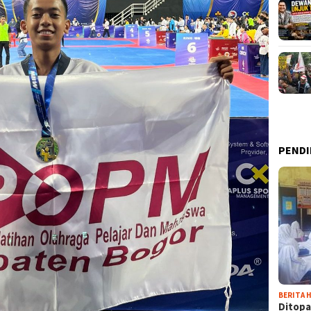
PENDI
BERITA H
Ditopa