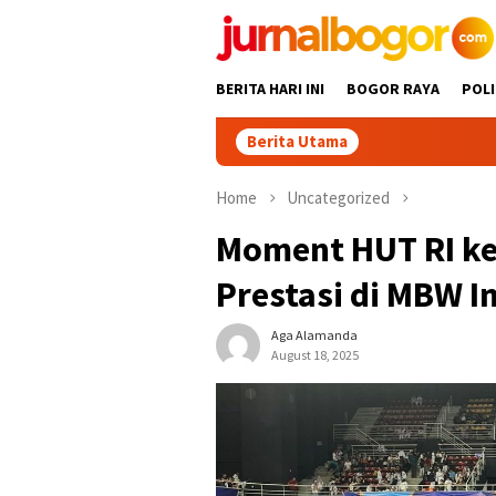
Skip
to
content
BERITA HARI INI
BOGOR RAYA
POLI
Berita Utama
Home
Uncategorized
Moment HUT RI ke
Prestasi di MBW I
Aga Alamanda
August 18, 2025