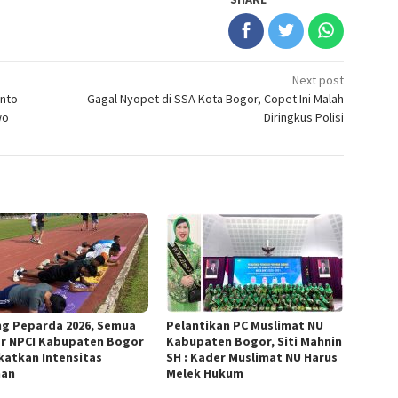
Next post
anto
Gagal Nyopet di SSA Kota Bogor, Copet Ini Malah
wo
Diringkus Polisi
ng Peparda 2026, Semua
Pelantikan PC Muslimat NU
r NPCI Kabupaten Bogor
Kabupaten Bogor, Siti Mahnin
katkan Intensitas
SH : Kader Muslimat NU Harus
han
Melek Hukum