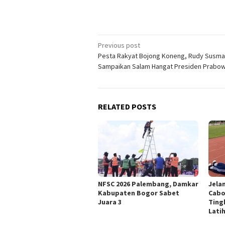
Post
Previous post
Pesta Rakyat Bojong Koneng, Rudy Susm
navigation
Sampaikan Salam Hangat Presiden Prabo
RELATED POSTS
NFSC 2026 Palembang, Damkar
Jela
Kabupaten Bogor Sabet
Cabo
Juara 3
Ting
Lati