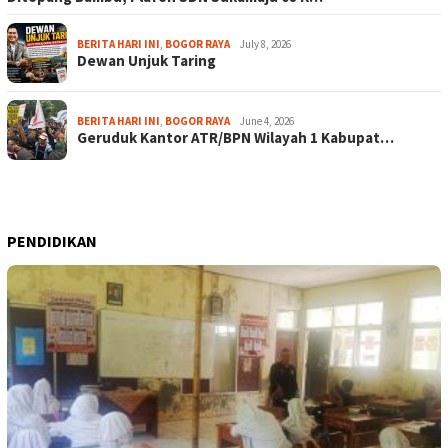
BERITA HARI INI
,
BOGOR RAYA
July 8, 2026
Dewan Unjuk Taring
BERITA HARI INI
,
BOGOR RAYA
June 4, 2026
Geruduk Kantor ATR/BPN Wilayah 1 Kabupat…
PENDIDIKAN