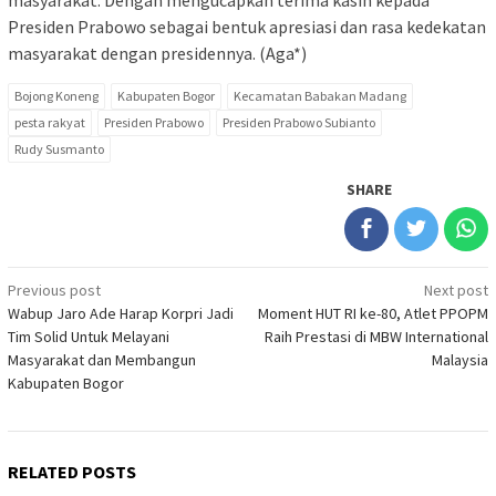
masyarakat. Dengan mengucapkan terima kasih kepada
Presiden Prabowo sebagai bentuk apresiasi dan rasa kedekatan
masyarakat dengan presidennya. (Aga*)
Bojong Koneng
Kabupaten Bogor
Kecamatan Babakan Madang
pesta rakyat
Presiden Prabowo
Presiden Prabowo Subianto
Rudy Susmanto
SHARE
Post
Previous post
Next post
Wabup Jaro Ade Harap Korpri Jadi
Moment HUT RI ke-80, Atlet PPOPM
navigation
Tim Solid Untuk Melayani
Raih Prestasi di MBW International
Masyarakat dan Membangun
Malaysia
Kabupaten Bogor
RELATED POSTS