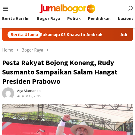
Skip
Mobile
to
Menu
content
Berita Hari Ini
Bogor Raya
Politik
Pendidikan
Nasional
fon SDN Sukamaju 08 Khawatir Ambruk
Berita Utama
Adira Expo Merde
Home
Bogor Raya
Pesta Rakyat Bojong Koneng, Rudy
Susmanto Sampaikan Salam Hangat
Presiden Prabowo
Aga Alamanda
August 18, 2025