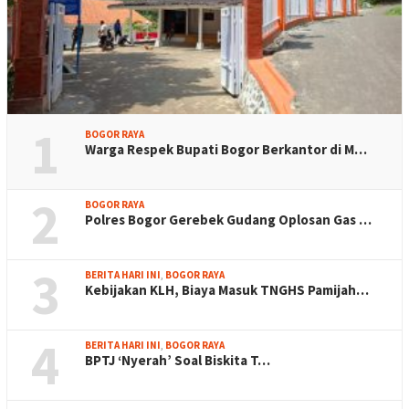
1
BOGOR RAYA
Warga Respek Bupati Bogor Berkantor di M…
2
BOGOR RAYA
Polres Bogor Gerebek Gudang Oplosan Gas …
3
BERITA HARI INI
,
BOGOR RAYA
Kebijakan KLH, Biaya Masuk TNGHS Pamijah…
4
BERITA HARI INI
,
BOGOR RAYA
BPTJ ‘Nyerah’ Soal Biskita T…