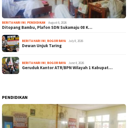
BERITA HARI INI
,
PENDIDIKAN
August 6, 2026
Ditopang Bambu, Plafon SDN Sukamaju 08 K…
BERITA HARI INI
,
BOGOR RAYA
July 8, 2026
Dewan Unjuk Taring
BERITA HARI INI
,
BOGOR RAYA
June 4, 2026
Geruduk Kantor ATR/BPN Wilayah 1 Kabupat…
PENDIDIKAN