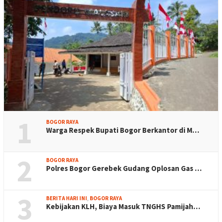
1
BOGOR RAYA
Warga Respek Bupati Bogor Berkantor di M…
2
BOGOR RAYA
Polres Bogor Gerebek Gudang Oplosan Gas …
3
BERITA HARI INI
,
BOGOR RAYA
Kebijakan KLH, Biaya Masuk TNGHS Pamijah…