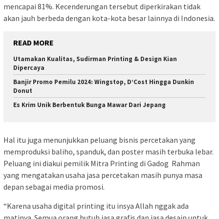
mencapai 81%. Kecenderungan tersebut diperkirakan tidak
akan jauh berbeda dengan kota-kota besar lainnya di Indonesia.
READ MORE
Utamakan Kualitas, Sudirman Printing & Design Kian
Dipercaya
Banjir Promo Pemilu 2024: Wingstop, D’Cost Hingga Dunkin
Donut
Es Krim Unik Berbentuk Bunga Mawar Dari Jepang
Hal itu juga menunjukkan peluang bisnis percetakan yang
memproduksi baliho, spanduk, dan poster masih terbuka lebar.
Peluang ini diakui pemilik Mitra Printing di Gadog Rahman
yang mengatakan usaha jasa percetakan masih punya masa
depan sebagai media promosi.
“Karena usaha digital printing itu insya Allah nggak ada
matinya. Semua orang butuh jasa grafis dan jasa desain untuk