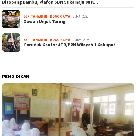
Ditopang Bambu, Plafon SDN Sukamaju 08 K…
BERITA HARI INI
,
BOGOR RAYA
July 8, 2026
Dewan Unjuk Taring
BERITA HARI INI
,
BOGOR RAYA
June 4, 2026
Geruduk Kantor ATR/BPN Wilayah 1 Kabupat…
PENDIDIKAN