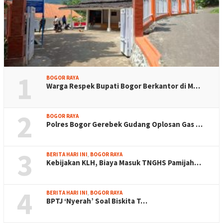
1
BOGOR RAYA
Warga Respek Bupati Bogor Berkantor di M…
2
BOGOR RAYA
Polres Bogor Gerebek Gudang Oplosan Gas …
3
BERITA HARI INI
,
BOGOR RAYA
Kebijakan KLH, Biaya Masuk TNGHS Pamijah…
4
BERITA HARI INI
,
BOGOR RAYA
BPTJ ‘Nyerah’ Soal Biskita T…