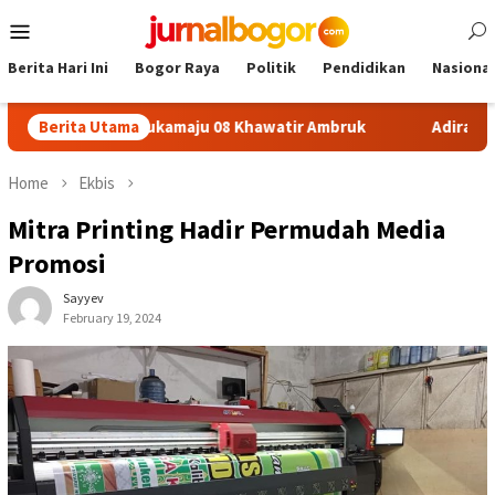
Skip
Mobile
to
Menu
content
Berita Hari Ini
Bogor Raya
Politik
Pendidikan
Nasional
on SDN Sukamaju 08 Khawatir Ambruk
Berita Utama
Adira Expo Merdeka
Home
Ekbis
Mitra Printing Hadir Permudah Media
Promosi
Sayyev
February 19, 2024