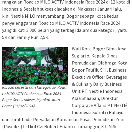
rangkaian Road to MILO ACTIV Indonesia Race 2024 di 12 kota di
Indonesia. Setelah sukses diadakan di Makassar Januari lalu,
kini Nestlé MILO menyambangi Bogor sebagai kota kedua
penyelenggaraan Road to MILO ACTIV Indonesia Race 2024
yang diikuti 3.000 pelari yang terbagi dalam dua kategori, yaitu
5K dan Family Run 2,5K.
Wali Kota Bogor Bima Arya
Sugiarto, Kepala Dinas
Pemuda dan Olahraga Kota
Bogor Taufik, S.H, Business
Executive Officer Beverages
& Culinary Dairy Business
Ribuan peserta dari kategori 5K Road
Unit PT Nestlé Indonesia
to MILO ACTIV Indonesia Race 2024
Alaa Shaaban, Direktur
Bogor Series sukses hijaukan kota
Corporate Affairs PT Nestlé
Bogor (25/02/2024).
Indonesia Sufintri Rahayu
dan turut hadir Perwakilan Komandan Pusat Pendidikan Zeni
(Pusdikzi) Letkol Czi Robert Erianto Tumanggor, S.T, M.Sc