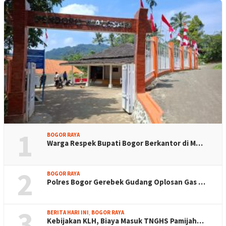
1
BOGOR RAYA
Warga Respek Bupati Bogor Berkantor di M…
2
BOGOR RAYA
Polres Bogor Gerebek Gudang Oplosan Gas …
3
BERITA HARI INI
,
BOGOR RAYA
Kebijakan KLH, Biaya Masuk TNGHS Pamijah…