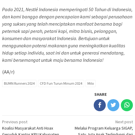
Pada 2021, Nestlé Indonesia memperingati 50 Tahun di Indonesia,
dan kami bangga dengan pencapaian kami sebagai perusahaan
yang sukses yang telah menciptakan manfaat bersama bagi
peternak sapi perah, petani kopi, mitra bisnis, pelanggan,
konsumen dan masyarakat Indonesia. Bertujuan untuk
menggunakan potensi makanan guna meningkatkan kualitas
hidup setiap individu, saat ini dan untuk generasi mendatang,
kami bersemangat untuk maju bersama Indonesia!
(AA/r)
BUMN Runners 2024
CFD Fun Turun Minum 2024
Milo
SHARE
Post
Previous post
Next post
Koalisi Masyarakat Anti Hoax
Melalui Program Keluarga SIGAP,
navigation
Geruduk Kantor KPU Kabupaten
Satu Juta Anak Terlindungi dari