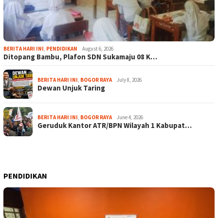
BERITA HARI INI
,
PENDIDIKAN
August 6, 2026
Ditopang Bambu, Plafon SDN Sukamaju 08 K…
BERITA HARI INI
,
BOGOR RAYA
July 8, 2026
Dewan Unjuk Taring
BERITA HARI INI
,
BOGOR RAYA
June 4, 2026
Geruduk Kantor ATR/BPN Wilayah 1 Kabupat…
PENDIDIKAN