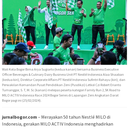
Wali Kota Bogor Bima Arya Sugiarto (kedua kanan) bersama Business Executive
Officer Beverages & Culinary Dairy Business Unit PT Nestlé Indonesia Alaa Shaaban
(kedua kiri), Direktur Corporate Affairs PT Nestlé Indonesia Sufintri Rahayu (kiri), dan
Perwakilan Komandan Pusat Pendidikan Zeni (Pusdikzi) Letkol Czi Robert Erianto
Tumanggor, S. T, M. Sc (kanan) melepas peserta kategori Family Run 2,5K Road to
MILO ACTIV Indonesia Race 2024 Bogor Series di Lapangan Zeni Angkatan Darat
Bogor pagi ini (25/02/2024).
jurnalbogor.com
– Merayakan 50 tahun Nestlé MILO di
Indonesia, gerakan MILO ACTIV Indonesia menghadirkan