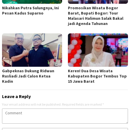
Nikahkan Putra Sulungnya, Ini
Promosikan Wisata Bogor
Pesan Kadus Suparno
Barat, Bupati Bogor: Tour
Malasari Halimun Salak Bakal
jadi Agenda Tahunan
Gabpeknas Dukung Ridwan
Keren! Dua Desa Wisata
Rusliadi Jadi Calon Ketua
Kabupaten Bogor Tembus Top
Kadin
15 Jawa Barat
Leave a Reply
Your email address will not be published.
Required fields are marked
*