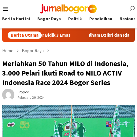
Skip
Mobile
to
Menu
content
Berita Hari Ini
Bogor Raya
Politik
Pendidikan
Nasional
a Bogor Bidik 3 Emas
Berita Utama
Ilham Dzikri dan Ida Ayu Manik Raih
Home
Bogor Raya
Meriahkan 50 Tahun MILO di Indonesia,
3.000 Pelari Ikuti Road to MILO ACTIV
Indonesia Race 2024 Bogor Series
Sayyev
February 29, 2024