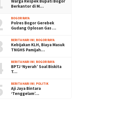
1
Warga Respek Bupati Bogor
Berkantor di M…
2
BOGOR RAYA
Polres Bogor Gerebek
Gudang Oplosan Gas …
3
BERITA HARI INI
,
BOGOR RAYA
Kebijakan KLH, Biaya Masuk
TNGHS Pamijah…
4
BERITA HARI INI
,
BOGOR RAYA
BPTJ ‘Nyerah’ Soal Biskita
T…
5
BERITA HARI INI
,
POLITIK
Aji Jaya Bintara
‘Tenggelam’…