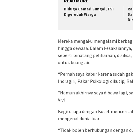
READ MORE
Diduga Cemari Sungai, TSI
Ra
Digeruduk Warga
Sa
Di
Mereka mengaku mengalami berbagai
hingga dewasa. Dalam kesaksiannya
seperti binatang peliharaan, disiksa
untuk buang air.
“Pernah saya kabur karena sudah gak
Indragiri, Pakar Psikologi dikutip, Ra
“Namun akhirnya saya dibawa lagi, say
Vivi.
Begitu juga dengan Butet menceritaka
mengenal dunia luar.
“Tidak boleh berhubungan dengan duni