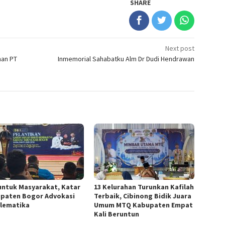
SHARE
Next post
nan PT
Inmemorial Sahabatku Alm Dr Dudi Hendrawan
untuk Masyarakat, Katar
13 Kelurahan Turunkan Kafilah
paten Bogor Advokasi
Terbaik, Cibinong Bidik Juara
lematika
Umum MTQ Kabupaten Empat
Kali Beruntun