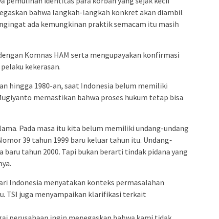
 pemulihan identitas para korban yang sejak kecil
negaskan bahwa langkah-langkah konkret akan diambil
mengingat ada kemungkinan praktik semacam itu masih
i dengan Komnas HAM serta mengupayakan konfirmasi
 pelaku kekerasan.
70-an hingga 1980-an, saat Indonesia belum memiliki
ugiyanto memastikan bahwa proses hukum tetap bisa
 lama. Pada masa itu kita belum memiliki undang-undang
mor 39 tahun 1999 baru keluar tahun itu. Undang-
baru tahun 2000. Tapi bukan berarti tindak pidana yang
nya.
fari Indonesia menyatakan konteks permasalahan
u. TSI juga menyampaikan klarifikasi terkait
gai perusahaan ingin menegaskan bahwa kami tidak