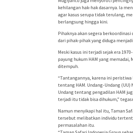
Mugiyanto juga menyoroti pentingnya
kehilangan hak-hak dasarnya. Ia me
agar kasus serupa tidak terulang, 
berlangsung hingga kini.
Pihaknya akan segera berkoordinas
dari pihak-pihak yang diduga menjadi
Meski kasus ini terjadi sejak era 19
payung hukum HAM yang memadai, M
ditempuh.
“Tantangannya, karena ini peristiwa
tentang HAM. Undang-Undang (UU) No
Undang tentang pengadilan HAM juga 
terjadi itu tidak bisa dihukum,” tegas
Namun menyikapi hal itu, Taman Sa
tersebut melibatkan individu tertent
permasalahan itu.
“Taman Safari Indonesia Group seba