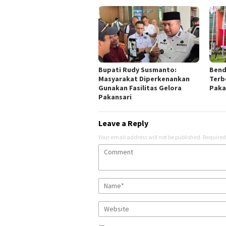
Bupati Rudy Susmanto:
Bend
Masyarakat Diperkenankan
Terb
Gunakan Fasilitas Gelora
Paka
Pakansari
Leave a Reply
Your email address will not be published.
Required