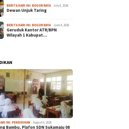
BERITA HARI INI
,
BOGOR RAYA
July 8, 2026
Dewan Unjuk Taring
BERITA HARI INI
,
BOGOR RAYA
June 4, 2026
Geruduk Kantor ATR/BPN
Wilayah 1 Kabupat…
DIKAN
ARI INI
,
PENDIDIKAN
August 6, 2026
ng Bambu, Plafon SDN Sukamaju 08