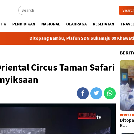
Searc
TIK
PENDIDIKAN
NASIONAL
OLAHRAGA
KESEHATAN
TRAVEL
itopang Bambu, Plafon SDN Sukamaju 08 Khawatir Ambruk
BERIT
iental Circus Taman Safari
enyiksaan
BERITA H
Ditopa
K…