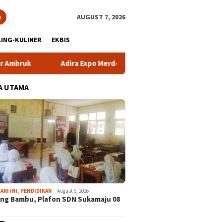
h
AUGUST 7, 2026
ING-KULINER
EKBIS
Adira Expo Merdeka Tawarkan Bunga 1,76 Persen
Atlet
A UTAMA
ARI INI
,
PENDIDIKAN
August 6, 2026
ng Bambu, Plafon SDN Sukamaju 08