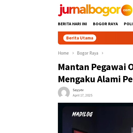
Skip
to
content
BERITA HARI INI
BOGOR RAYA
POLI
Berita Utama
D
Home
Bogor Raya
Mantan Pegawai Or
Mengaku Alami P
Sayyev
April 17, 2025