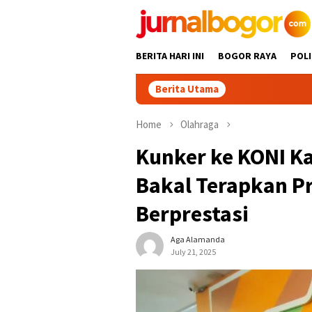
Skip
to
content
BERITA HARI INI
BOGOR RAYA
POLI
Berita Utama
Tour Malasari 
Home
Olahraga
Kunker ke KONI K
Bakal Terapkan Pr
Berprestasi
Aga Alamanda
July 21, 2025