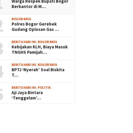
1
Warga Respek Bupati Bogor
Berkantor di M…
2
BOGOR RAYA
Polres Bogor Gerebek
Gudang Oplosan Gas …
3
BERITA HARI INI
,
BOGOR RAYA
Kebijakan KLH, Biaya Masuk
TNGHS Pamijah…
4
BERITA HARI INI
,
BOGOR RAYA
BPTJ ‘Nyerah’ Soal Biskita
T…
5
BERITA HARI INI
,
POLITIK
Aji Jaya Bintara
‘Tenggelam’…