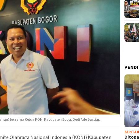
PENDI
anan) bersama Ketua KONI Kabupaten Bogor, Dedi Ade Bactiar.
BERITA H
Ditopa
te Olahraga Nasional Indonesia (KONI) Kabupaten