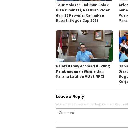
Tour Malasari Halimun Salak
Atle
Kian Diminati, Ratusan Rider
Sabe
dari 18 Provinsi Ramaikan
Pusr
Bupati Bogor Cup 2026
Para
Kajari Denny Achmad Dukung
Baba
Pembangunan Wisma dan
Disa
Sarana Latihan Atlet NPCI
Bogo
Kerj
Leave a Reply
Your email address will not be published.
Required