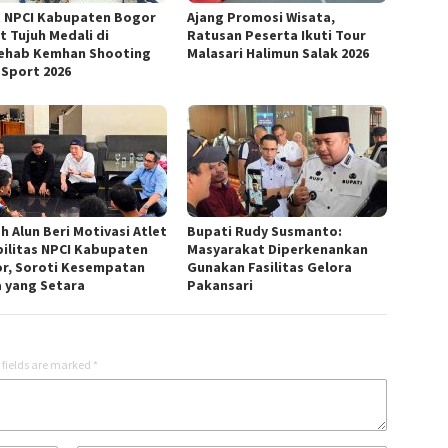
t NPCI Kabupaten Bogor
Ajang Promosi Wisata,
t Tujuh Medali di
Ratusan Peserta Ikuti Tour
ehab Kemhan Shooting
Malasari Halimun Salak 2026
 Sport 2026
h Alun Beri Motivasi Atlet
Bupati Rudy Susmanto:
bilitas NPCI Kabupaten
Masyarakat Diperkenankan
r, Soroti Kesempatan
Gunakan Fasilitas Gelora
a yang Setara
Pakansari
 fields are marked
*