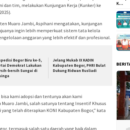
K…
ni dan tim, melakukan Kunjungan Kerja (Kunker) ke
2025).
ten Muaro Jambi, Aspihani mengatakan, kunjungan
juanya ingin lebih memperkuat sistem tata kelola
engelolaan anggaran yang lebih efektif dan profesional.
spedisi Bogor Biru ke-5,
Jelang Mukab IX KADIN
BERIT
rtai Demokrat Lakukan
Kabupaten Bogor, PHRI Bulat
rsih-bersih Sungai di
Dukung Ridwan Rusliadi
singa
g bisa kami adopsi dan tentunya akan kami
Muaro Jambi, salah satunya tentang Insentif Khusus
rti yang telah diterapkan KONI Kabupaten Bogor,” kata
gor, termasuk salah satu daerah yang baik dalam