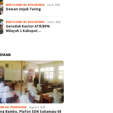
BERITA HARI INI
,
BOGOR RAYA
July 8, 2026
Dewan Unjuk Taring
BERITA HARI INI
,
BOGOR RAYA
June 4, 2026
Geruduk Kantor ATR/BPN
Wilayah 1 Kabupat…
DIKAN
ARI INI
,
PENDIDIKAN
August 6, 2026
ng Bambu, Plafon SDN Sukamaju 08