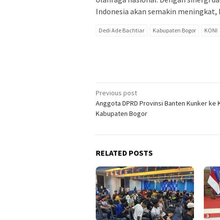
Indonesia akan semakin meningkat, b
Dedi Ade Bachtiar
Kabupaten Bogor
KONI
Post
Previous post
Anggota DPRD Provinsi Banten Kunker ke 
navigation
Kabupaten Bogor
RELATED POSTS