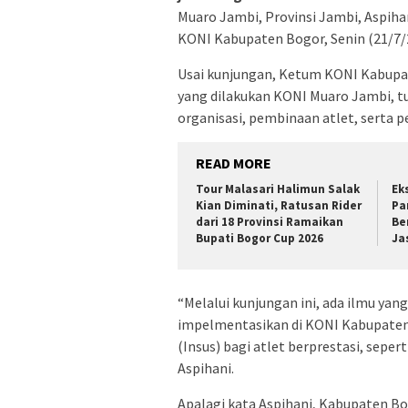
Muaro Jambi, Provinsi Jambi, Aspiha
KONI Kabupaten Bogor, Senin (21/7/
Usai kunjungan, Ketum KONI Kabupa
yang dilakukan KONI Muaro Jambi, tu
organisasi, pembinaan atlet, serta p
READ MORE
Tour Malasari Halimun Salak
Ek
Kian Diminati, Ratusan Rider
Pa
dari 18 Provinsi Ramaikan
Be
Bupati Bogor Cup 2026
Ja
“Melalui kunjungan ini, ada ilmu yan
impelmentasikan di KONI Kabupaten 
(Insus) bagi atlet berprestasi, sepe
Aspihani.
Apalagi kata Aspihani, Kabupaten Bo