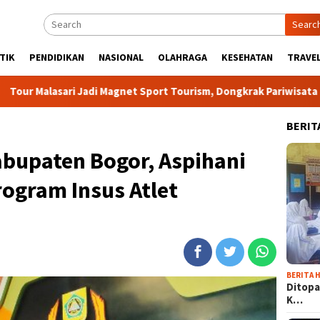
Searc
TIK
PENDIDIKAN
NASIONAL
OLAHRAGA
KESEHATAN
TRAVEL
Jadi Magnet Sport Tourism, Dongkrak Pariwisata dan Ekonomi Ka
BERIT
abupaten Bogor, Aspihani
ogram Insus Atlet
BERITA H
Ditopa
K…