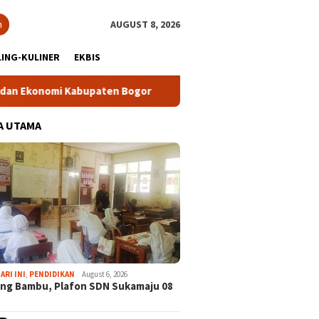
h
AUGUST 8, 2026
ING-KULINER
EKBIS
bupaten Bogor
Tour Malasari Halimun Salak Kian Diminati,
A UTAMA
ARI INI
,
PENDIDIKAN
August 6, 2026
ng Bambu, Plafon SDN Sukamaju 08