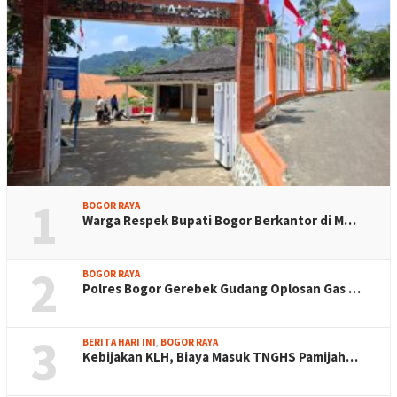
1
BOGOR RAYA
Warga Respek Bupati Bogor Berkantor di M…
2
BOGOR RAYA
Polres Bogor Gerebek Gudang Oplosan Gas …
3
BERITA HARI INI
,
BOGOR RAYA
Kebijakan KLH, Biaya Masuk TNGHS Pamijah…