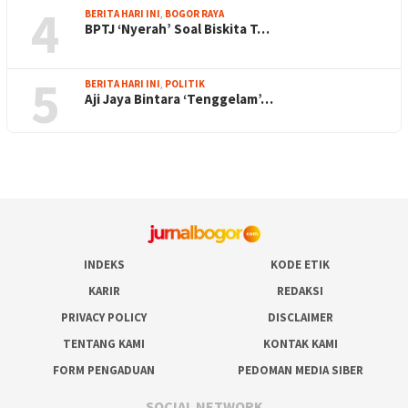
4
BERITA HARI INI
,
BOGOR RAYA
BPTJ ‘Nyerah’ Soal Biskita T…
5
BERITA HARI INI
,
POLITIK
Aji Jaya Bintara ‘Tenggelam’…
INDEKS
KODE ETIK
KARIR
REDAKSI
PRIVACY POLICY
DISCLAIMER
TENTANG KAMI
KONTAK KAMI
FORM PENGADUAN
PEDOMAN MEDIA SIBER
SOCIAL NETWORK