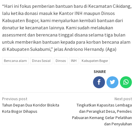
“Hari ini fokus pemberian bantuan baru di Kecamatan Cikidang,
lalu ketika donasi masuk ke Kantor INH maupun Dinsos
Kabupaten Bogor, kami menyalurkan kembali bantuan dari
donatur ke kecamatan lainnya. Kami sudah melakukan
assessment dan berencana tinggal disana selama tiga bulan
untuk memberikan bantuan kepada para korban bencana alam
di Kabupaten Sukabumi,” jelas Andriono Hernandy. (Aga)
Bencana alam
Dinas Sosial
Dinsos
INH
Kabupaten Bogor
SHARE
Post
Previous post
Next post
Tahun Depan Dua Koridor Biskita
Tingkatkan Kapasitas Lembaga
navigation
Kota Bogor Dihapus
dan Perangkat Desa, Pemdes
Pabuaran Kemang Gelar Pelatihan
dan Penyuluhan