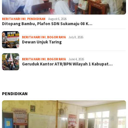
BERITA HARI INI
,
PENDIDIKAN
August 6, 2026
Ditopang Bambu, Plafon SDN Sukamaju 08 K…
BERITA HARI INI
,
BOGOR RAYA
July 8, 2026
Dewan Unjuk Taring
BERITA HARI INI
,
BOGOR RAYA
June 4, 2026
Geruduk Kantor ATR/BPN Wilayah 1 Kabupat…
PENDIDIKAN