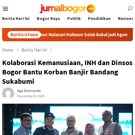
Skip
Mobile
to
Menu
content
Berita Hari Ini
Bogor Raya
Politik
Pendidikan
Nasional
ogor: Tour Malasari Halimun Salak Bakal jadi Agenda Tahunan
Berita Utama
Home
Berita Hari Ini
Kolaborasi Kemanusiaan, INH dan Dinsos
Bogor Bantu Korban Banjir Bandang
Sukabumi
Aga Alamanda
December 8, 2024