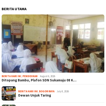
BERITA UTAMA
BERITA HARI INI
,
PENDIDIKAN
August 6, 2026
Ditopang Bambu, Plafon SDN Sukamaju 08 K…
BERITA HARI INI
,
BOGOR RAYA
July 8, 2026
Dewan Unjuk Taring