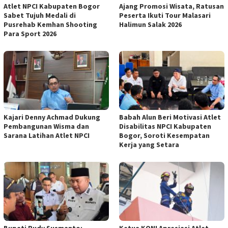
Atlet NPCI Kabupaten Bogor
Ajang Promosi Wisata, Ratusan
Sabet Tujuh Medali di
Peserta Ikuti Tour Malasari
Pusrehab Kemhan Shooting
Halimun Salak 2026
Para Sport 2026
Kajari Denny Achmad Dukung
Babah Alun Beri Motivasi Atlet
Pembangunan Wisma dan
Disabilitas NPCI Kabupaten
Sarana Latihan Atlet NPCI
Bogor, Soroti Kesempatan
Kerja yang Setara