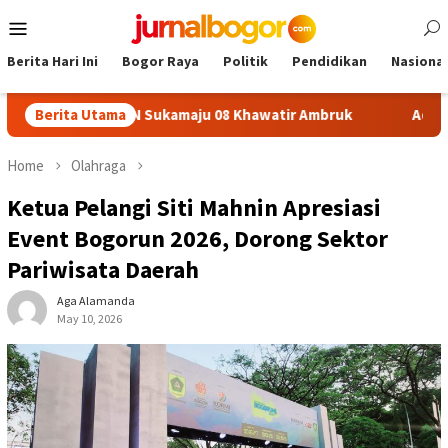
Skip
Mobile
to
Menu
content
Berita Hari Ini
Bogor Raya
Politik
Pendidikan
Nasional
lafon SDN Sukamaju 08 Khawatir Ambruk
Berita Utama
Adira Expo Mer
Home
Olahraga
Ketua Pelangi Siti Mahnin Apresiasi
Event Bogorun 2026, Dorong Sektor
Pariwisata Daerah
Aga Alamanda
May 10, 2026