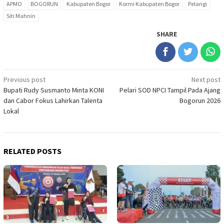
APMO
BOGORUN
Kabupaten Bogor
Kormi Kabupaten Bogor
Pelangi
Siti Mahnin
SHARE
Post
Previous post
Next post
Bupati Rudy Susmanto Minta KONI
Pelari SOD NPCI Tampil Pada Ajang
navigation
dan Cabor Fokus Lahirkan Talenta
Bogorun 2026
Lokal
RELATED POSTS