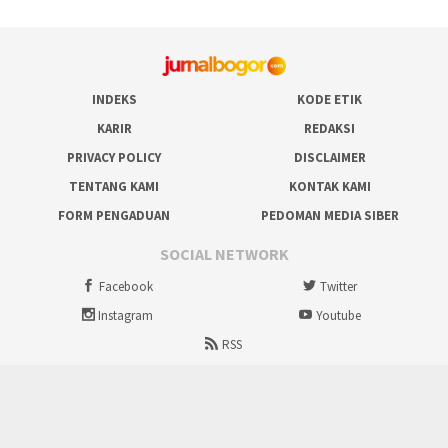
INDEKS
KODE ETIK
KARIR
REDAKSI
PRIVACY POLICY
DISCLAIMER
TENTANG KAMI
KONTAK KAMI
FORM PENGADUAN
PEDOMAN MEDIA SIBER
SOCIAL NETWORK
Facebook
Twitter
Instagram
Youtube
RSS
Proudly powered by ruralbogor.com