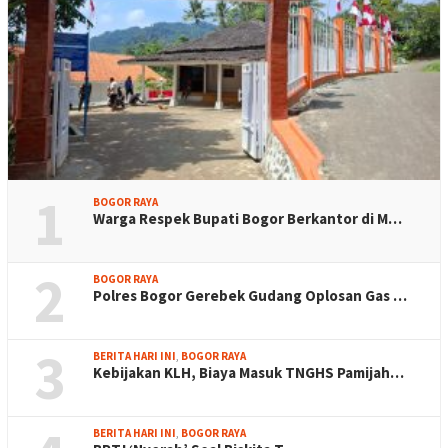
1
BOGOR RAYA
Warga Respek Bupati Bogor Berkantor di M…
2
BOGOR RAYA
Polres Bogor Gerebek Gudang Oplosan Gas …
3
BERITA HARI INI
,
BOGOR RAYA
Kebijakan KLH, Biaya Masuk TNGHS Pamijah…
BERITA HARI INI
,
BOGOR RAYA