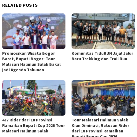
RELATED POSTS
Promosikan Wisata Bogor
Komunitas TiduRUN Jajal Jalur
Barat, Bupati Bogor: Tour
Baru Trekking dan Trail Run
Malasari Halimun Salak Bakal
jadi Agenda Tahunan
437 Rider dari 18 Provinsi
Tour Malasari Halimun Salak
Ramaikan Bupati Cup 2026 Tour
Kian Diminati, Ratusan Rider
Malasari Halimun Salak
dari 18 Provinsi Ramaikan
Bupati Bogor Cup 2026