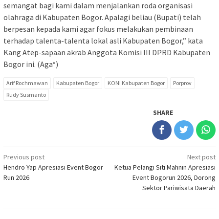
semangat bagi kami dalam menjalankan roda organisasi
olahraga di Kabupaten Bogor. Apalagi beliau (Bupati) telah
berpesan kepada kami agar fokus melakukan pembinaan
terhadap talenta-talenta lokal asli Kabupaten Bogor,” kata
Kang Atep-sapaan akrab Anggota Komisi III DPRD Kabupaten
Bogor ini. (Aga*)
Arif Rochmawan
Kabupaten Bogor
KONI Kabupaten Bogor
Porprov
Rudy Susmanto
SHARE
Post
Previous post
Next post
Hendro Yap Apresiasi Event Bogor
Ketua Pelangi Siti Mahnin Apresiasi
navigation
Run 2026
Event Bogorun 2026, Dorong
Sektor Pariwisata Daerah