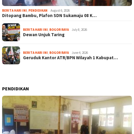
BERITA HARI INI
,
PENDIDIKAN
August 6, 2026
Ditopang Bambu, Plafon SDN Sukamaju 08 K…
BERITA HARI INI
,
BOGOR RAYA
July 8, 2026
Dewan Unjuk Taring
BERITA HARI INI
,
BOGOR RAYA
June 4, 2026
Geruduk Kantor ATR/BPN Wilayah 1 Kabupat…
PENDIDIKAN