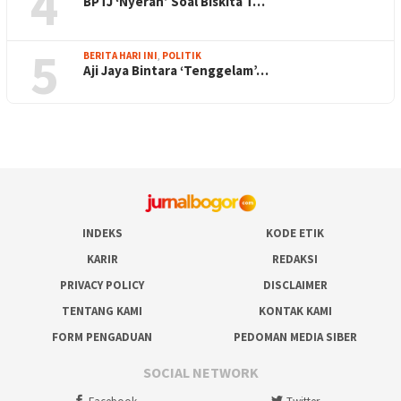
4
BPTJ ‘Nyerah’ Soal Biskita T…
5
BERITA HARI INI
,
POLITIK
Aji Jaya Bintara ‘Tenggelam’…
INDEKS
KODE ETIK
KARIR
REDAKSI
PRIVACY POLICY
DISCLAIMER
TENTANG KAMI
KONTAK KAMI
FORM PENGADUAN
PEDOMAN MEDIA SIBER
SOCIAL NETWORK