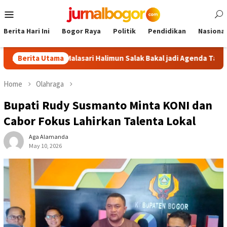
Skip
Mobile
to
Menu
content
Berita Hari Ini
Bogor Raya
Politik
Pendidikan
Nasional
Tour Malasari Halimun Salak Bakal jadi Agenda Tahunan
Berita Utama
G
Home
Olahraga
Bupati Rudy Susmanto Minta KONI dan
Cabor Fokus Lahirkan Talenta Lokal
Aga Alamanda
May 10, 2026