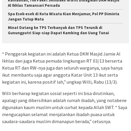
Ramadhan, 700 Paket Sembako Gratis Dibagikan DKM Masjid
Al Ikhlas Tamansari Persada
Spa Esek-esek di Kota Wisata Kian Menjamur, Pol PP Diminta
Jangan Tutup Mata
Minat Datang ke TPS Terbanyak dan TPS Terunik di
Gunungputri Siap-siap Dapat Kambing dan Uang Tunai
“ Penggerak kegiatan ini adalah Ketua DKM Masjid Jamie Al
Ikhlas dan juga Ketua pemuda lingkungan RT 03/13 berserta
Ketua RT dan RW-nya juga dan seluruh warganya, saya hanya
ikut membantu saja agar anggota Katar Unit 13 ikut serta
kegiatan ini, karena positif lah,” ungkap Willi, Rabu (13/3).
Willi berharap kegiatan sosial seperti ini bisa dirutinkan,
apalagi yang dibersihkan adalah rumah ibadah, yang notabene
digunakan kaum muslim untuk curhat kepada Allah SWT. “ Saya
mengucapkan selamat menjalankan ibadah puasa untuk
saudara-saudara muslim dimanapun berada,” cetusnya.