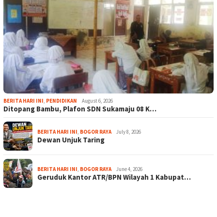
BERITA HARI INI
,
PENDIDIKAN
August 6, 2026
Ditopang Bambu, Plafon SDN Sukamaju 08 K…
BERITA HARI INI
,
BOGOR RAYA
July 8, 2026
Dewan Unjuk Taring
BERITA HARI INI
,
BOGOR RAYA
June 4, 2026
Geruduk Kantor ATR/BPN Wilayah 1 Kabupat…