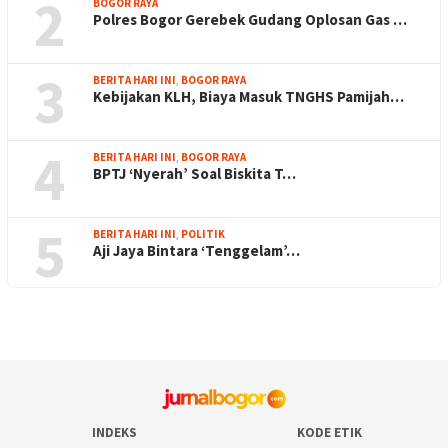
2
BOGOR RAYA
Polres Bogor Gerebek Gudang Oplosan Gas …
3
BERITA HARI INI
,
BOGOR RAYA
Kebijakan KLH, Biaya Masuk TNGHS Pamijah…
4
BERITA HARI INI
,
BOGOR RAYA
BPTJ ‘Nyerah’ Soal Biskita T…
5
BERITA HARI INI
,
POLITIK
Aji Jaya Bintara ‘Tenggelam’…
INDEKS
KODE ETIK