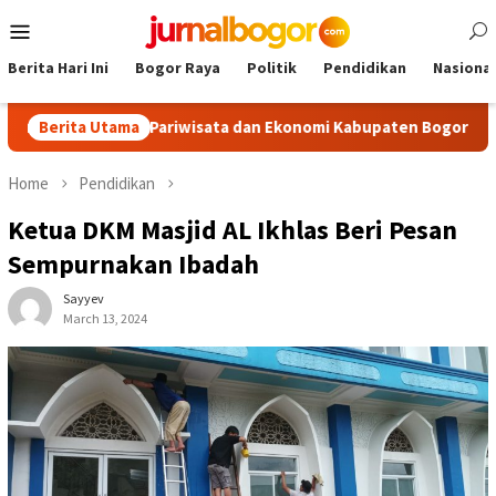
Skip
Mobile
to
Menu
content
Berita Hari Ini
Bogor Raya
Politik
Pendidikan
Nasional
, Dongkrak Pariwisata dan Ekonomi Kabupaten Bogor
Berita Utama
Tour
Home
Pendidikan
Ketua DKM Masjid AL Ikhlas Beri Pesan
Sempurnakan Ibadah
Sayyev
March 13, 2024