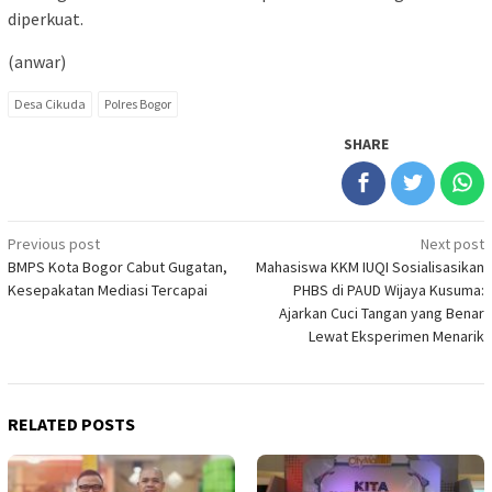
diperkuat.
(anwar)
Desa Cikuda
Polres Bogor
SHARE
Post
Previous post
Next post
BMPS Kota Bogor Cabut Gugatan,
Mahasiswa KKM IUQI Sosialisasikan
navigation
Kesepakatan Mediasi Tercapai
PHBS di PAUD Wijaya Kusuma:
Ajarkan Cuci Tangan yang Benar
Lewat Eksperimen Menarik
RELATED POSTS