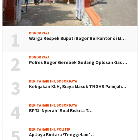
1
BOGOR RAYA
Warga Respek Bupati Bogor Berkantor di M…
2
BOGOR RAYA
Polres Bogor Gerebek Gudang Oplosan Gas …
3
BERITA HARI INI
,
BOGOR RAYA
Kebijakan KLH, Biaya Masuk TNGHS Pamijah…
4
BERITA HARI INI
,
BOGOR RAYA
BPTJ ‘Nyerah’ Soal Biskita T…
5
BERITA HARI INI
,
POLITIK
Aji Jaya Bintara ‘Tenggelam’…