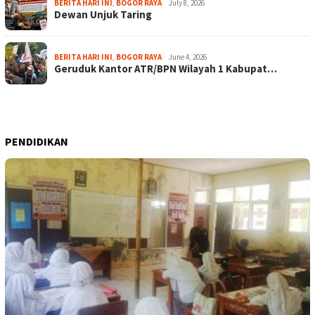
BERITA HARI INI
,
BOGOR RAYA
July 8, 2026
Dewan Unjuk Taring
BERITA HARI INI
,
BOGOR RAYA
June 4, 2026
Geruduk Kantor ATR/BPN Wilayah 1 Kabupat…
PENDIDIKAN