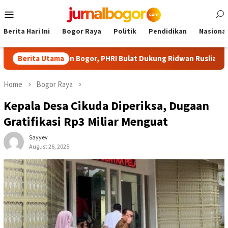
Skip
Mobile
to
Menu
content
Berita Hari Ini
Bogor Raya
Politik
Pendidikan
Nasional
 Kabupaten Bogor, PHRI Bulat Dukung Ridwan Rusliadi
Berita Utama
Ci
Home
Bogor Raya
Kepala Desa Cikuda Diperiksa, Dugaan
Gratifikasi Rp3 Miliar Menguat
Sayyev
August 26, 2025