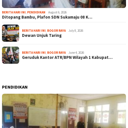
BERITA HARI INI
,
PENDIDIKAN
August 6, 2026
Ditopang Bambu, Plafon SDN Sukamaju 08 K…
BERITA HARI INI
,
BOGOR RAYA
July 8, 2026
Dewan Unjuk Taring
BERITA HARI INI
,
BOGOR RAYA
June 4, 2026
Geruduk Kantor ATR/BPN Wilayah 1 Kabupat…
PENDIDIKAN