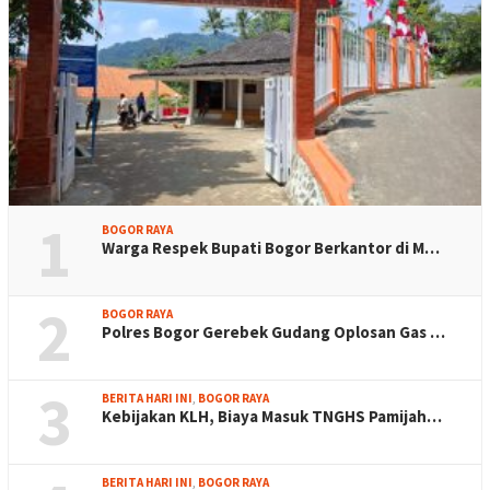
1
BOGOR RAYA
Warga Respek Bupati Bogor Berkantor di M…
2
BOGOR RAYA
Polres Bogor Gerebek Gudang Oplosan Gas …
3
BERITA HARI INI
,
BOGOR RAYA
Kebijakan KLH, Biaya Masuk TNGHS Pamijah…
BERITA HARI INI
,
BOGOR RAYA