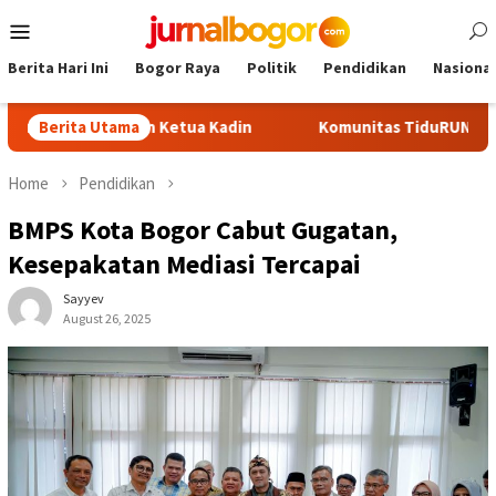
Skip
Mobile
to
Menu
content
Berita Hari Ini
Bogor Raya
Politik
Pendidikan
Nasional
di Calon Ketua Kadin
Berita Utama
Komunitas TiduRUN Jajal Jalur Baru
Home
Pendidikan
BMPS Kota Bogor Cabut Gugatan,
Kesepakatan Mediasi Tercapai
Sayyev
August 26, 2025