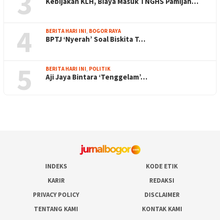
3
Kebijakan KLH, Biaya Masuk TNGHS Pamijah…
4
BERITA HARI INI
,
BOGOR RAYA
BPTJ ‘Nyerah’ Soal Biskita T…
5
BERITA HARI INI
,
POLITIK
Aji Jaya Bintara ‘Tenggelam’…
INDEKS
KODE ETIK
KARIR
REDAKSI
PRIVACY POLICY
DISCLAIMER
TENTANG KAMI
KONTAK KAMI