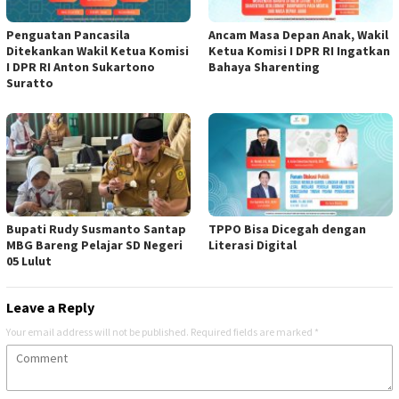
Penguatan Pancasila
Ancam Masa Depan Anak, Wakil
Ditekankan Wakil Ketua Komisi
Ketua Komisi I DPR RI Ingatkan
I DPR RI Anton Sukartono
Bahaya Sharenting
Suratto
Bupati Rudy Susmanto Santap
TPPO Bisa Dicegah dengan
MBG Bareng Pelajar SD Negeri
Literasi Digital
05 Lulut
Leave a Reply
Your email address will not be published.
Required fields are marked
*