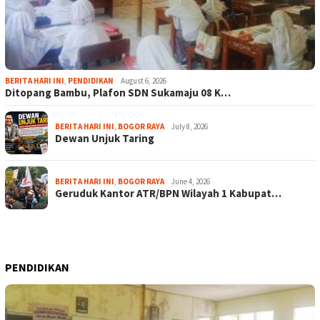
BERITA HARI INI
,
PENDIDIKAN
August 6, 2026
Ditopang Bambu, Plafon SDN Sukamaju 08 K…
BERITA HARI INI
,
BOGOR RAYA
July 8, 2026
Dewan Unjuk Taring
BERITA HARI INI
,
BOGOR RAYA
June 4, 2026
Geruduk Kantor ATR/BPN Wilayah 1 Kabupat…
PENDIDIKAN