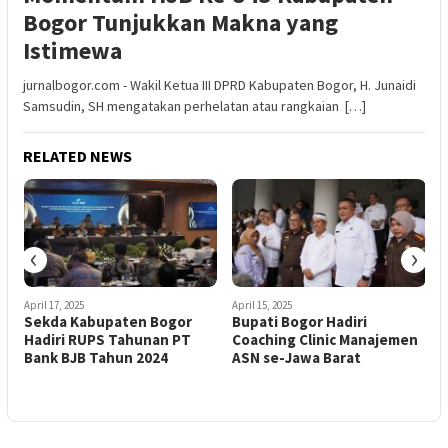
Bogor Tunjukkan Makna yang
Istimewa
jurnalbogor.com - Wakil Ketua III DPRD Kabupaten Bogor, H. Junaidi
Samsudin, SH mengatakan perhelatan atau rangkaian […]
RELATED NEWS
‹
›
April 17, 2025
April 15, 2025
J
Sekda Kabupaten Bogor
Bupati Bogor Hadiri
Hadiri RUPS Tahunan PT
Coaching Clinic Manajemen
Bank BJB Tahun 2024
ASN se-Jawa Barat
J