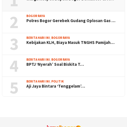
1
2
BOGOR RAYA
Polres Bogor Gerebek Gudang Oplosan Gas …
3
BERITA HARI INI
,
BOGOR RAYA
Kebijakan KLH, Biaya Masuk TNGHS Pamijah…
4
BERITA HARI INI
,
BOGOR RAYA
BPTJ ‘Nyerah’ Soal Biskita T…
5
BERITA HARI INI
,
POLITIK
Aji Jaya Bintara ‘Tenggelam’…