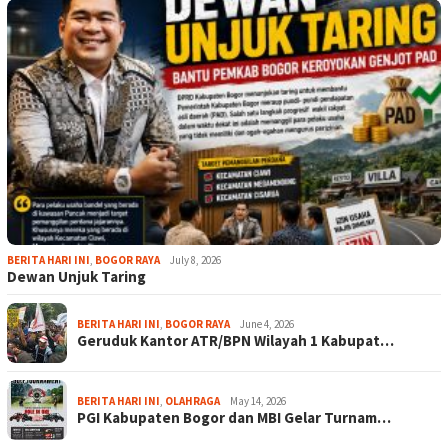
BERITA HARI INI
,
BOGOR RAYA
July 8, 2026
Dewan Unjuk Taring
BERITA HARI INI
,
BOGOR RAYA
June 4, 2026
Geruduk Kantor ATR/BPN Wilayah 1 Kabupat…
BERITA HARI INI
,
OLAHRAGA
May 14, 2026
PGI Kabupaten Bogor dan MBI Gelar Turnam…