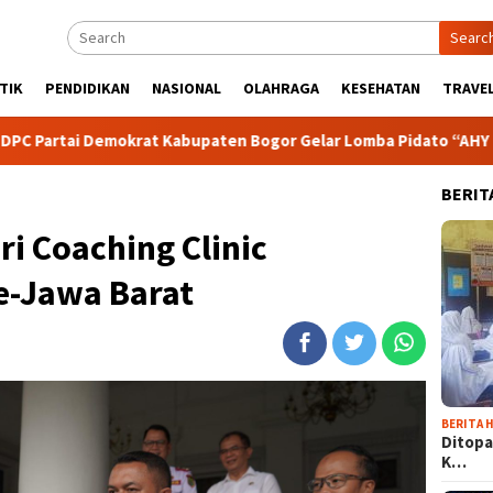
Searc
TIK
PENDIDIKAN
NASIONAL
OLAHRAGA
KESEHATAN
TRAVEL
okrat Kabupaten Bogor Gelar Lomba Pidato “AHY Muda”, Dorong
BERIT
ri Coaching Clinic
e-Jawa Barat
BERITA H
Ditopa
K…