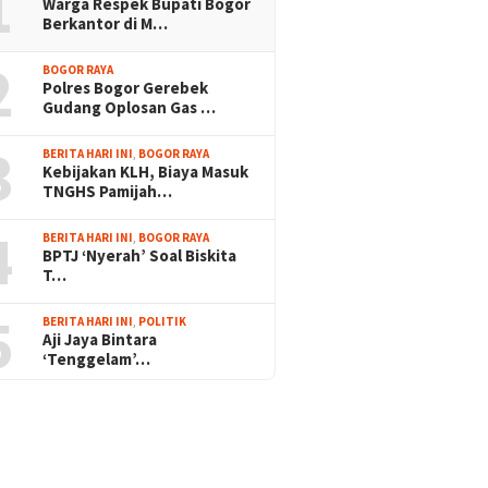
1
Warga Respek Bupati Bogor
Berkantor di M…
2
BOGOR RAYA
Polres Bogor Gerebek
Gudang Oplosan Gas …
3
BERITA HARI INI
,
BOGOR RAYA
Kebijakan KLH, Biaya Masuk
TNGHS Pamijah…
4
BERITA HARI INI
,
BOGOR RAYA
BPTJ ‘Nyerah’ Soal Biskita
T…
5
BERITA HARI INI
,
POLITIK
Aji Jaya Bintara
‘Tenggelam’…