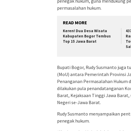
penegak hukum, guna mendukung pela
permasalahan hukum.
READ MORE
Keren! Dua Desa Wisata
43
Kabupaten Bogor Tembus
Ra
Top 15 Jawa Barat
To
Sa
Bupati Bogor, Rudy Susmanto juga
(MoU) antara Pemerintah Provinsi J
Penanganan Permasalahan Hukum di B
dilakukan pula penandatanganan Ko
Barat, Kejaksaan Tinggi Jawa Barat
Negeri se-Jawa Barat.
Rudy Susmanto menyampaikan pentin
penegak hukum.