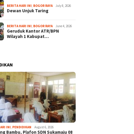
BERITA HARI INI
,
BOGOR RAYA
July 8, 2026
Dewan Unjuk Taring
BERITA HARI INI
,
BOGOR RAYA
June 4, 2026
Geruduk Kantor ATR/BPN
Wilayah 1 Kabupat…
DIKAN
ARI INI
,
PENDIDIKAN
August 6, 2026
ng Bambu, Plafon SDN Sukamaju 08