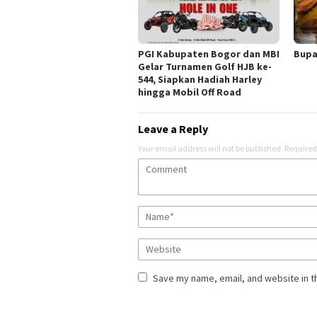
PGI Kabupaten Bogor dan MBI
Bupa
Gelar Turnamen Golf HJB ke-
544, Siapkan Hadiah Harley
hingga Mobil Off Road
Leave a Reply
Your email address will not be published.
Required
Save my name, email, and website in t