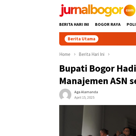
Skip
to
content
BERITA HARI INI
BOGOR RAYA
POLI
Berita Utama
DPC Partai Dem
Home
Berita Hari Ini
Bupati Bogor Hadi
Manajemen ASN s
Aga Alamanda
April 15, 2025