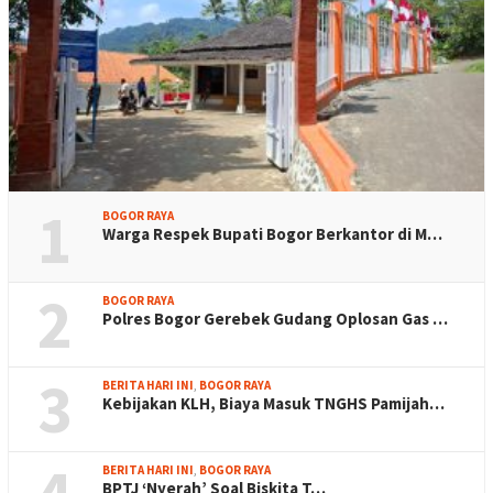
1
BOGOR RAYA
Warga Respek Bupati Bogor Berkantor di M…
2
BOGOR RAYA
Polres Bogor Gerebek Gudang Oplosan Gas …
3
BERITA HARI INI
,
BOGOR RAYA
Kebijakan KLH, Biaya Masuk TNGHS Pamijah…
BERITA HARI INI
,
BOGOR RAYA
BPTJ ‘Nyerah’ Soal Biskita T…