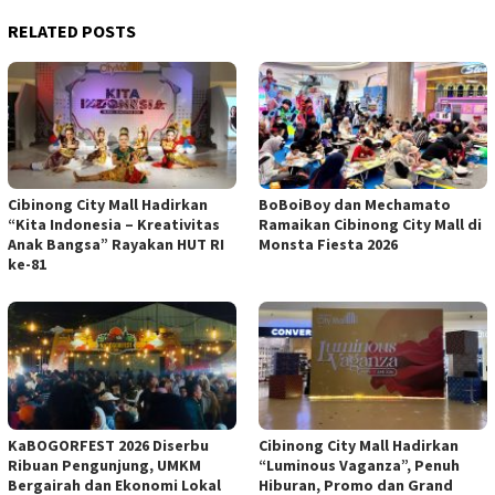
RELATED POSTS
Cibinong City Mall Hadirkan
BoBoiBoy dan Mechamato
“Kita Indonesia – Kreativitas
Ramaikan Cibinong City Mall di
Anak Bangsa” Rayakan HUT RI
Monsta Fiesta 2026
ke-81
KaBOGORFEST 2026 Diserbu
Cibinong City Mall Hadirkan
Ribuan Pengunjung, UMKM
“Luminous Vaganza”, Penuh
Bergairah dan Ekonomi Lokal
Hiburan, Promo dan Grand