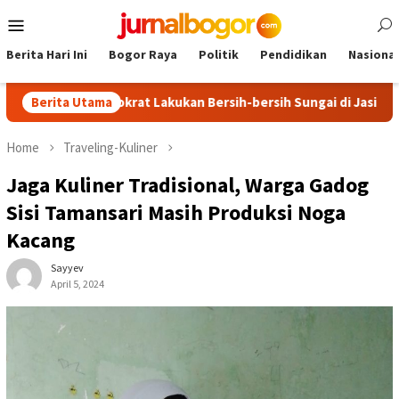
Skip
Mobile
to
Menu
content
Berita Hari Ini
Bogor Raya
Politik
Pendidikan
Nasional
tai Demokrat Lakukan Bersih-bersih Sungai di Jasinga
Berita Utama
Eks
Home
Traveling-Kuliner
Jaga Kuliner Tradisional, Warga Gadog
Sisi Tamansari Masih Produksi Noga
Kacang
Sayyev
April 5, 2024