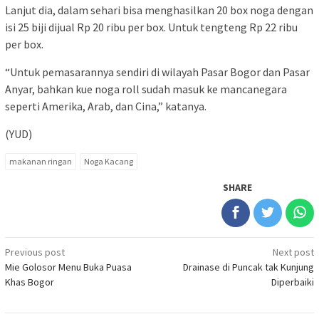
Lanjut dia, dalam sehari bisa menghasilkan 20 box noga dengan
isi 25 biji dijual Rp 20 ribu per box. Untuk tengteng Rp 22 ribu
per box.
“Untuk pemasarannya sendiri di wilayah Pasar Bogor dan Pasar
Anyar, bahkan kue noga roll sudah masuk ke mancanegara
seperti Amerika, Arab, dan Cina,” katanya.
(YUD)
makanan ringan
Noga Kacang
SHARE
Post
Previous post
Next post
Mie Golosor Menu Buka Puasa
Drainase di Puncak tak Kunjung
navigation
Khas Bogor
Diperbaiki