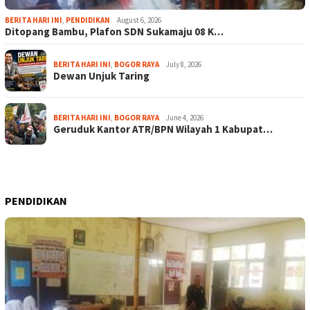
BERITA HARI INI
,
PENDIDIKAN
August 6, 2026
Ditopang Bambu, Plafon SDN Sukamaju 08 K…
BERITA HARI INI
,
BOGOR RAYA
July 8, 2026
Dewan Unjuk Taring
BERITA HARI INI
,
BOGOR RAYA
June 4, 2026
Geruduk Kantor ATR/BPN Wilayah 1 Kabupat…
PENDIDIKAN