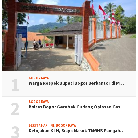
1
BOGOR RAYA
Warga Respek Bupati Bogor Berkantor di M…
2
BOGOR RAYA
Polres Bogor Gerebek Gudang Oplosan Gas …
3
BERITA HARI INI
,
BOGOR RAYA
Kebijakan KLH, Biaya Masuk TNGHS Pamijah…