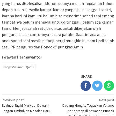
yang harus diselesaikan. Mohon doanya mudah-mudahan tahun
depan sudah tersedia kamar-kamar yang bisa ditinggali santri,
karena hari ini kami itu belum bisa menerima santri tapi emang
tempatnya belum memadai untuk ditinggali, belum ada kamar
tamu. Menjadi salah satu prioritas untuk dikerjakan oleh
pengurus besar contohnya secara paralel. Saat ini ada anak-
anak santri tapi masih pulang pergi mungkin ini nanti jadi salah
satu PR pengurus dan Pondok,” pungkas Amin.
(Wawan Hermawanto)
Ponpes Safinatul Qodiri
SHARE
Post
Previous post
Next post
Evaluasi Night Market!, Dewan:
Dadang Hengky Tegaskan Volume
navigation
Jangan Timbulkan Masalah Baru
Kendaraan di Kawasan Puncak