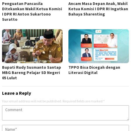
Penguatan Pancasila
Ancam Masa Depan Anak, Wakil
Ditekankan Wakil Ketua Komisi
Ketua Komisi I DPR RI Ingatkan
I DPR RI Anton Sukartono
Bahaya Sharenting
Suratto
Bupati Rudy Susmanto Santap
TPPO Bisa Dicegah dengan
MBG Bareng Pelajar SD Negeri
Literasi Digital
05 Lulut
Leave a Reply
Your email address will not be published.
Required fields are marked
*