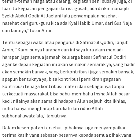
teman-teman niaga atau dalang, kegiatan seni budaya juga, di
luar itu kegiatan pengajian dan istigosah, ada dzikir manaqib
Syekh Abdul Qodir Al Jaelani lalu penyampaian nasehat-
nasehat dari guru-guru kita ada Kyai Habib Umar, dari Gus Naja
dan lainnya,” tutur Amin.
Tentu sebagai wakil atau pengurus di Safinatul Qodiri, lanjut
Amin, “Kami punya harapan dan ini saya kira akan menjadi
harapan juga semua jamaah keluarga besar Safinatul Qodiri
agar ke depan kegiatan ini akan semakin semarak ya, yang hadir
akan semakin banyak, yang berkontribusi juga semakin banyak,
apapun bentuknya ya, bisa kontribusi pemikiran gagasan
kontribusi tenaga kontribusi materi dan sebagainya tanpa
terkecuali masyarakat bisa bahu-membahu Insha Allah besar
kecil nilainya akan sama di hadapan Allah sejauh kita ikhlas,
ridho hanya mengharap barokah dan ridho Allah
subhanahuwata’ala,” lanjutnya.
Dalam kesempatan tersebut, pihaknya juga menyampaikan
terima kasih yang sebesar-besarnya kepada semua pihak yang