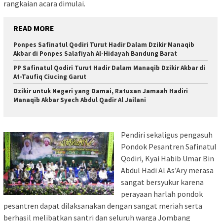
rangkaian acara dimulai.
READ MORE
Ponpes Safinatul Qodiri Turut Hadir Dalam Dzikir Manaqib
Akbar di Ponpes Salafiyah Al-Hidayah Bandung Barat
PP Safinatul Qodiri Turut Hadir Dalam Manaqib Dzikir Akbar di
At-Taufiq Ciucing Garut
Dzikir untuk Negeri yang Damai, Ratusan Jamaah Hadiri
Manaqib Akbar Syech Abdul Qadir Al Jailani
Pendiri sekaligus pengasuh
Pondok Pesantren Safinatul
Qodiri, Kyai Habib Umar Bin
Abdul Hadi Al As’Ary merasa
sangat bersyukur karena
perayaan harlah pondok
pesantren dapat dilaksanakan dengan sangat meriah serta
berhasil melibatkan santri dan seluruh warga Jombang