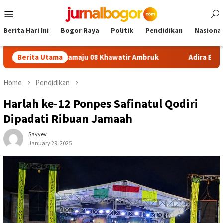
Skip
Mobile
to
Menu
content
Berita Hari Ini
Bogor Raya
Politik
Pendidikan
Nasional
SDN Sukamaju 08 Khawatir Ambruk
Berita Utama
Adira Expo Merdeka T
Home
Pendidikan
Harlah ke-12 Ponpes Safinatul Qodiri
Dipadati Ribuan Jamaah
Sayyev
January 29, 2025