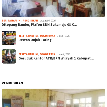
BERITA HARI INI
,
PENDIDIKAN
August 6, 2026
Ditopang Bambu, Plafon SDN Sukamaju 08 K…
BERITA HARI INI
,
BOGOR RAYA
July 8, 2026
Dewan Unjuk Taring
BERITA HARI INI
,
BOGOR RAYA
June 4, 2026
Geruduk Kantor ATR/BPN Wilayah 1 Kabupat…
PENDIDIKAN