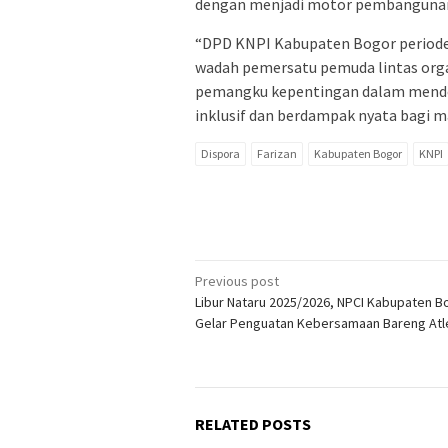
dengan menjadi motor pembangunan
“DPD KNPI Kabupaten Bogor period
wadah pemersatu pemuda lintas organ
pemangku kepentingan dalam mendo
inklusif dan berdampak nyata bagi m
Dispora
Farizan
Kabupaten Bogor
KNPI
Post
Previous post
Libur Nataru 2025/2026, NPCI Kabupaten B
navigation
Gelar Penguatan Kebersamaan Bareng Atl
RELATED POSTS