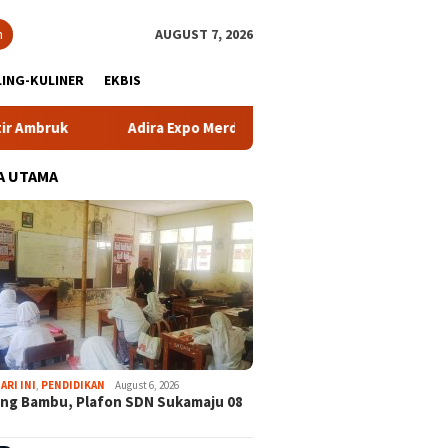
h
AUGUST 7, 2026
ING-KULINER
EKBIS
Adira Expo Merdeka Tawarkan Bunga 1,76 Persen
Atl
A UTAMA
ARI INI
,
PENDIDIKAN
August 6, 2026
ng Bambu, Plafon SDN Sukamaju 08