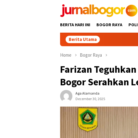
Skip
to
content
BERITA HARI INI
BOGOR RAYA
POLI
Berita Utama
Home
Bogor Raya
Farizan Teguhkan
Bogor Serahkan Le
Aga Alamanda
December 30, 2025