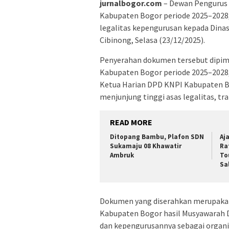
jurnalbogor.com
– Dewan Pengurus 
Kabupaten Bogor periode 2025–2028
legalitas kepengurusan kepada Dina
Cibinong, Selasa (23/12/2025).
Penyerahan dokumen tersebut dipimp
Kabupaten Bogor periode 2025–2028, d
Ketua Harian DPD KNPI Kabupaten B
menjunjung tinggi asas legalitas, tr
READ MORE
Ditopang Bambu, Plafon SDN
Aj
Sukamaju 08 Khawatir
Ra
Ambruk
To
Sa
Dokumen yang diserahkan merupakan
Kabupaten Bogor hasil Musyawarah 
dan kepengurusannya sebagai organis