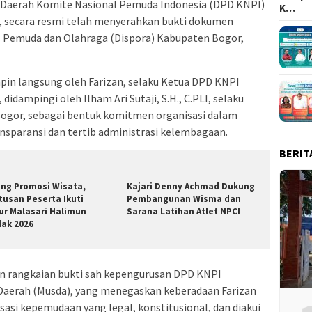
Daerah Komite Nasional Pemuda Indonesia (DPD KNPI)
K…
, secara resmi telah menyerahkan bukti dokumen
s Pemuda dan Olahraga (Dispora) Kabupaten Bogor,
in langsung oleh Farizan, selaku Ketua DPD KNPI
idampingi oleh Ilham Ari Sutaji, S.H., C.PLI, selaku
ogor, sebagai bentuk komitmen organisasi dalam
ansparansi dan tertib administrasi kelembagaan.
BERIT
ang Promosi Wisata,
Kajari Denny Achmad Dukung
tusan Peserta Ikuti
Pembangunan Wisma dan
ur Malasari Halimun
Sarana Latihan Atlet NPCI
lak 2026
 rangkaian bukti sah kepengurusan DPD KNPI
Daerah (Musda), yang menegaskan keberadaan Farizan
asi kepemudaan yang legal, konstitusional, dan diakui