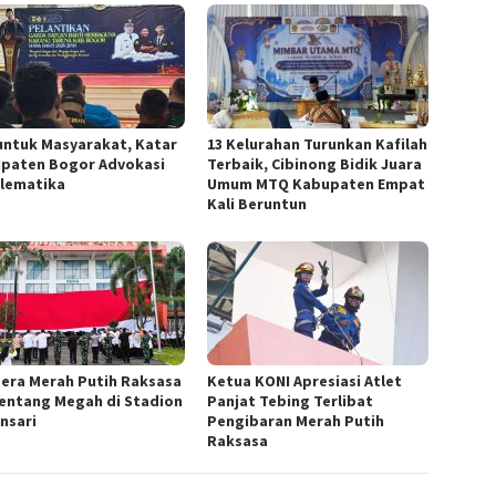
untuk Masyarakat, Katar
13 Kelurahan Turunkan Kafilah
paten Bogor Advokasi
Terbaik, Cibinong Bidik Juara
lematika
Umum MTQ Kabupaten Empat
Kali Beruntun
era Merah Putih Raksasa
Ketua KONI Apresiasi Atlet
entang Megah di Stadion
Panjat Tebing Terlibat
nsari
Pengibaran Merah Putih
Raksasa