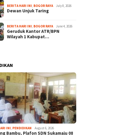
BERITA HARI INI
,
BOGOR RAYA
July 8, 2026
Dewan Unjuk Taring
BERITA HARI INI
,
BOGOR RAYA
June 4, 2026
Geruduk Kantor ATR/BPN
Wilayah 1 Kabupat…
DIKAN
ARI INI
,
PENDIDIKAN
August 6, 2026
ng Bambu, Plafon SDN Sukamaju 08