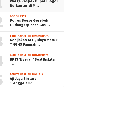
1
Warga Respek Bupati Bogor
Berkantor di M…
2
BOGOR RAYA
Polres Bogor Gerebek
Gudang Oplosan Gas …
3
BERITA HARI INI
,
BOGOR RAYA
Kebijakan KLH, Biaya Masuk
TNGHS Pamijah…
4
BERITA HARI INI
,
BOGOR RAYA
BPTJ ‘Nyerah’ Soal Biskita
T…
5
BERITA HARI INI
,
POLITIK
Aji Jaya Bintara
‘Tenggelam’…