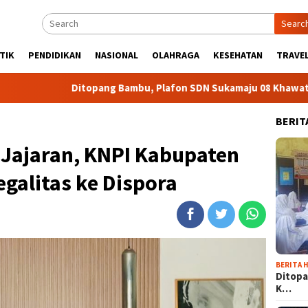
Searc
TIK
PENDIDIKAN
NASIONAL
OLAHRAGA
KESEHATAN
TRAVEL
Ditopang Bambu, Plafon SDN Sukamaju 08 Khawatir Ambruk
BERIT
 Jajaran, KNPI Kabupaten
galitas ke Dispora
BERITA H
Ditopa
K…