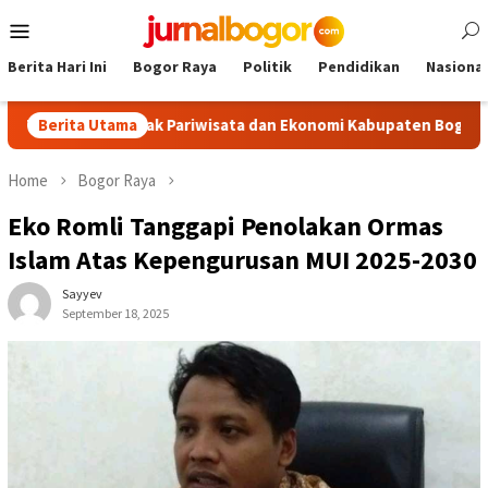
Skip
Mobile
to
Menu
content
Berita Hari Ini
Bogor Raya
Politik
Pendidikan
Nasional
, Dongkrak Pariwisata dan Ekonomi Kabupaten Bogor
Berita Utama
Tour
Home
Bogor Raya
Eko Romli Tanggapi Penolakan Ormas
Islam Atas Kepengurusan MUI 2025-2030
Sayyev
September 18, 2025