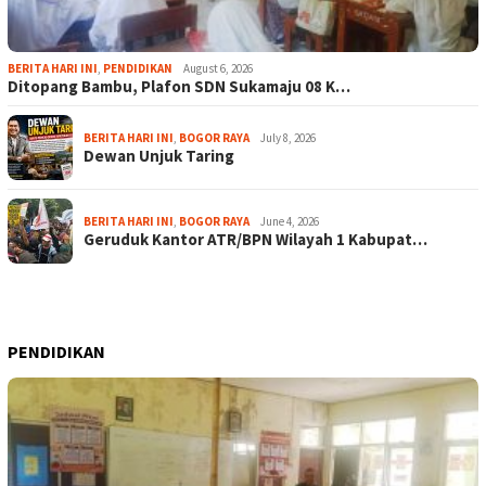
BERITA HARI INI
,
PENDIDIKAN
August 6, 2026
Ditopang Bambu, Plafon SDN Sukamaju 08 K…
BERITA HARI INI
,
BOGOR RAYA
July 8, 2026
Dewan Unjuk Taring
BERITA HARI INI
,
BOGOR RAYA
June 4, 2026
Geruduk Kantor ATR/BPN Wilayah 1 Kabupat…
PENDIDIKAN