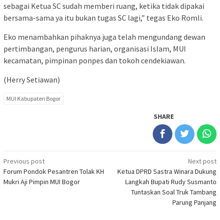
sebagai Ketua SC sudah memberi ruang, ketika tidak dipakai
bersama-sama ya itu bukan tugas SC lagi,” tegas Eko Romli.
Eko menambahkan pihaknya juga telah mengundang dewan
pertimbangan, pengurus harian, organisasi Islam, MUI
kecamatan, pimpinan ponpes dan tokoh cendekiawan.
(Herry Setiawan)
MUI Kabupaten Bogor
SHARE
Post
Previous post
Next post
Forum Pondok Pesantren Tolak KH
Ketua DPRD Sastra Winara Dukung
navigation
Mukri Aji Pimpin MUI Bogor
Langkah Bupati Rudy Susmanto
Tuntaskan Soal Truk Tambang
Parung Panjang