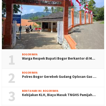
1
BOGOR RAYA
Warga Respek Bupati Bogor Berkantor di M…
2
BOGOR RAYA
Polres Bogor Gerebek Gudang Oplosan Gas …
3
BERITA HARI INI
,
BOGOR RAYA
Kebijakan KLH, Biaya Masuk TNGHS Pamijah…