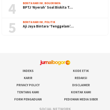
4
BERITA HARI INI
,
BOGOR RAYA
BPTJ ‘Nyerah’ Soal Biskita T…
5
BERITA HARI INI
,
POLITIK
Aji Jaya Bintara ‘Tenggelam’…
INDEKS
KODE ETIK
KARIR
REDAKSI
PRIVACY POLICY
DISCLAIMER
TENTANG KAMI
KONTAK KAMI
FORM PENGADUAN
PEDOMAN MEDIA SIBER
SOCIAL NETWORK