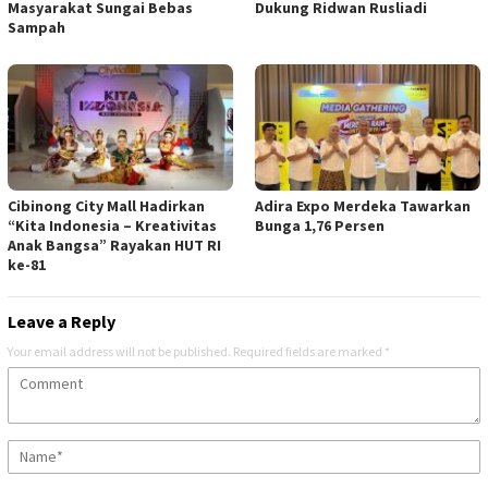
Masyarakat Sungai Bebas
Dukung Ridwan Rusliadi
Sampah
Cibinong City Mall Hadirkan
Adira Expo Merdeka Tawarkan
“Kita Indonesia – Kreativitas
Bunga 1,76 Persen
Anak Bangsa” Rayakan HUT RI
ke-81
Leave a Reply
Your email address will not be published.
Required fields are marked
*