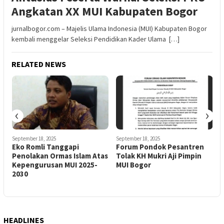
Angkatan XX MUI Kabupaten Bogor
jurnalbogor.com – Majelis Ulama Indonesia (MUI) Kabupaten Bogor
kembali menggelar Seleksi Pendidikan Kader Ulama […]
RELATED NEWS
‹
›
September 18, 2025
September 18, 2025
J
Eko Romli Tanggapi
Forum Pondok Pesantren
K
Penolakan Ormas Islam Atas
Tolak KH Mukri Aji Pimpin
P
Kepengurusan MUI 2025-
MUI Bogor
d
2030
HEADLINES