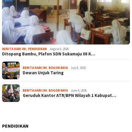
BERITA HARI INI
,
PENDIDIKAN
August 6, 2026
Ditopang Bambu, Plafon SDN Sukamaju 08 K…
BERITA HARI INI
,
BOGOR RAYA
July 8, 2026
Dewan Unjuk Taring
BERITA HARI INI
,
BOGOR RAYA
June 4, 2026
Geruduk Kantor ATR/BPN Wilayah 1 Kabupat…
PENDIDIKAN