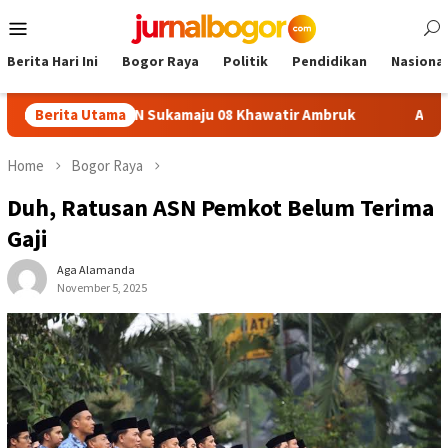
Skip
Mobile
to
Menu
content
Berita Hari Ini
Bogor Raya
Politik
Pendidikan
Nasional
Plafon SDN Sukamaju 08 Khawatir Ambruk
Berita Utama
Adira Expo Me
Home
Bogor Raya
Duh, Ratusan ASN Pemkot Belum Terima
Gaji
Aga Alamanda
November 5, 2025