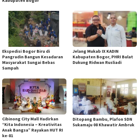
Kabupaten Bogor
Ekspedisi Bogor Biru di
Jelang Mukab IX KADIN
Pangradin Bangun Kesadaran
Kabupaten Bogor, PHRI Bulat
Masyarakat Sungai Bebas
Dukung Ridwan Rusliadi
Sampah
Cibinong City Mall Hadirkan
Ditopang Bambu, Plafon SDN
“Kita Indonesia – Kreativitas
Sukamaju 08 Khawatir Ambruk
Anak Bangsa” Rayakan HUT RI
ke-81