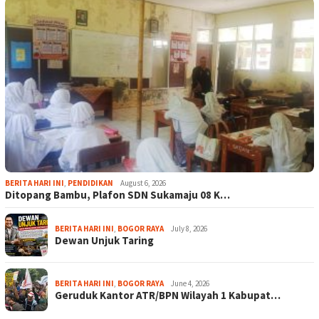
BERITA HARI INI
,
PENDIDIKAN
August 6, 2026
Ditopang Bambu, Plafon SDN Sukamaju 08 K…
BERITA HARI INI
,
BOGOR RAYA
July 8, 2026
Dewan Unjuk Taring
BERITA HARI INI
,
BOGOR RAYA
June 4, 2026
Geruduk Kantor ATR/BPN Wilayah 1 Kabupat…