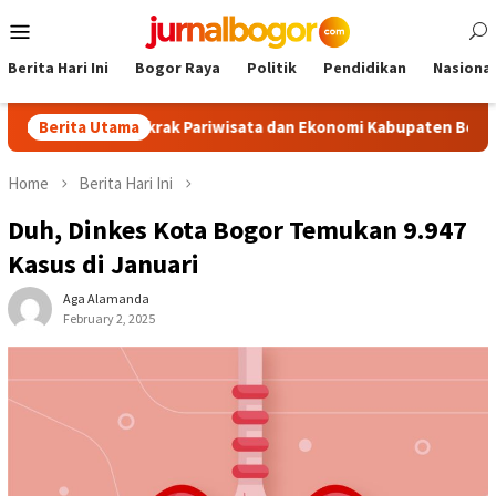
Skip
Mobile
to
Menu
content
Berita Hari Ini
Bogor Raya
Politik
Pendidikan
Nasional
ism, Dongkrak Pariwisata dan Ekonomi Kabupaten Bogor
Berita Utama
T
Home
Berita Hari Ini
Duh, Dinkes Kota Bogor Temukan 9.947
Kasus di Januari
Aga Alamanda
February 2, 2025