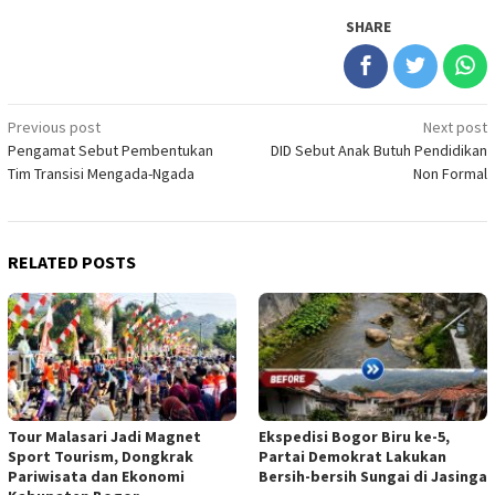
SHARE
Post
Previous post
Next post
Pengamat Sebut Pembentukan
DID Sebut Anak Butuh Pendidikan
navigation
Tim Transisi Mengada-Ngada
Non Formal
RELATED POSTS
Tour Malasari Jadi Magnet
Ekspedisi Bogor Biru ke-5,
Sport Tourism, Dongkrak
Partai Demokrat Lakukan
Pariwisata dan Ekonomi
Bersih-bersih Sungai di Jasinga