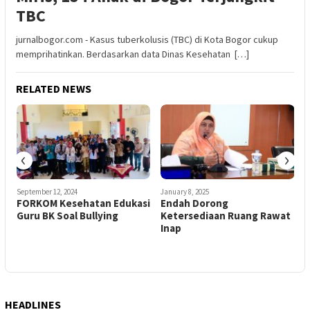
TBC
jurnalbogor.com - Kasus tuberkolusis (TBC) di Kota Bogor cukup
memprihatinkan. Berdasarkan data Dinas Kesehatan […]
RELATED NEWS
‹
›
September 12, 2024
January 8, 2025
F
FORKOM Kesehatan Edukasi
Endah Dorong
Guru BK Soal Bullying
Ketersediaan Ruang Rawat
M
Inap
HEADLINES