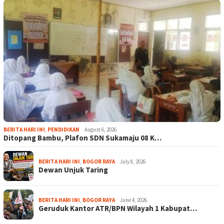
BERITA HARI INI
,
PENDIDIKAN
August 6, 2026
Ditopang Bambu, Plafon SDN Sukamaju 08 K…
BERITA HARI INI
,
BOGOR RAYA
July 8, 2026
Dewan Unjuk Taring
BERITA HARI INI
,
BOGOR RAYA
June 4, 2026
Geruduk Kantor ATR/BPN Wilayah 1 Kabupat…